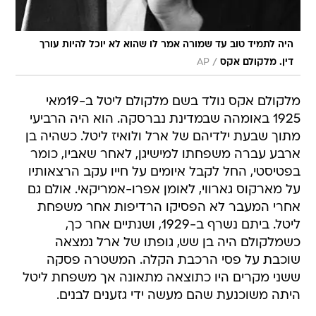
היה לתמיד טוב עד שמורה אמר לו שהוא לא יוכל להיות עורך
/
דין. מלקולם אקס
AP
מלקולם אקס נולד בשם מלקולם ליטל ב-19מאי
1925 באומהה שבמדינת נברסקה. הוא היה הרביעי
מתוך שבעת ילדיהם של ארל ולואיז ליטל. כשהיה בן
ארבע עברה משפחתו למישיגן, לאחר שאביו, כומר
בפטיסטי, החל לקבל איומים על חייו עקב הרצאותיו
על מארקוס גארווי, לאומן אפרו-אמריקאי. אולם גם
אחרי המעבר לא הפסיקו הרדיפות אחר משפחת
ליטל. ביתם נשרף ב-1929, ושנתיים אחר כך,
כשמלקולם היה בן שש, גופתו של ארל נמצאה
שוכבת על פסי הרכבת הקלה. המשטרה פסקה
ששני מקרים היו כתוצאה מתאונה אך משפחת ליטל
היתה משוכנעת שהם מעשה ידי גזענים לבנים.