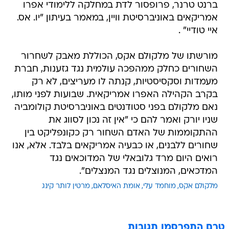
ברנט טרנר, פרופסור לדת במחלקה ללימודי אפרו
אמריקאים באוניברסיטת וויין, במאמר בעיתון "יו. אס.
איי טודיי" .
מורשתו של מלקולם אקס, הכוללת מאבק לשחרור
השחורים כחלק ממהפכה עולמית נגד גזענות, חברת
מעמדות וסקסיסטיות, קנתה לו מעריצים, לא רק
בקרב הקהילה האפרו אמריקאית. שבועות לפני מותו,
נאם מלקולם בפני סטודנטים באוניברסיטת קולומביה
שניו יורק ואמר להם כי "אין זה נכון לסווג את
ההתקוממות של האדם השחור רק כקונפליקט בין
שחורים ללבנים, או כבעיה אמריקאים בלבד. אלא, אנו
רואים היום מרד גלובאלי של המדוכאים נגד
המדכאים, המנוצלים נגד המנצלים".
מלקולם אקס
מוחמד עלי
אומת האיסלאם
מרטין לותר קינג
טרם התפרסמו תגובות