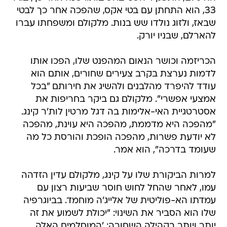
33, הוא התחתן עם בטי אקס, שהפכה אחר כך לבטי
שבאז, ולזוג נולדו שש בנות. מלקולם ומשפחתו עברו
להארלם, שבניו יורק.
הכריזמה וכושר הנאום המהפנט שלו, הפכו אותו
לדמות נערצת בקרב צעירים שחורים, אותם הוא
עודד להיפרד מהלבנים ולהשיג את חירותם "בכל
אמצעי אפשרי". מלקולם גם ביקר בחריפות את
אסטרטגיית האי-אלימות בה דגל מרטין לות'ר קינג.
"מהפכה היא מדממת, מהפכה היא עוינת, מהפכה
לא יודעת פשרות, מהפכה הופכת והורסת כל מה
שעומד בדרכה", הוא אמר.
למרות הביקורת שלו על קינג, מלקולם עדין הזדהה
עמו, לאחר שהחל לחוש חוסר שביעות רצון עם
עמדתו הא-פוליטית של אלייג'ה מוחמד. בביוגרפיה
שלו הוא הסביר את השינוי: "יכולת לשמוע את זה
יותר ויותר בקהילה השחורה: 'המוסלמים האלה