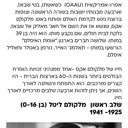
אפרו-אמריקאית (OAAU)  כשאשתו, בטי שבאז,
וארבעה מבנותיו יושבות בשורה הראשונה וצופות
ברוצח ניגש לקדמת האולם ופותח באש. מלקולם
אקס, שנשא אז את השם אל חאג' מאליק אל שבאז,
נלקח לבית חולים, שם נקבע מותו. הוא היה בן 39
במותו. שלושה חברים בארגון "אומת האיסלם"
הורשעו במותו - תאלמג' האייר, נורמן באטלר וחאליל
איסלם.
חייו של מלקולם אקס -אחד ממנהיגי זכויות האזרח
הבולטים ביותר בשנות ה-60 בארצות הברית - היו
קצרים מורכבים. הוא התפתח והשתנה לאורך
השנים, אך ניתן לזהות ארבעה שלבים מרכזיים לאורך
חייו.
שלב ראשון  מלקולם ליטל (בן 0-16)
1925- 1941