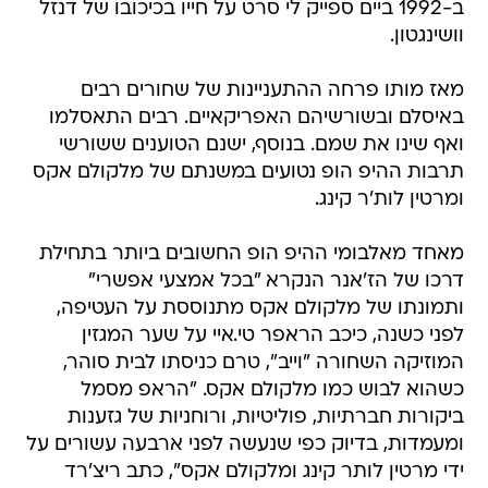
ב-1992 ביים ספייק לי סרט על חייו בכיכובו של דנזל
וושינגטון.
מאז מותו פרחה ההתעניינות של שחורים רבים
באיסלם ובשורשיהם האפריקאיים. רבים התאסלמו
ואף שינו את שמם. בנוסף, ישנם הטוענים ששורשי
תרבות ההיפ הופ נטועים במשנתם של מלקולם אקס
ומרטין לות'ר קינג.
מאחד מאלבומי ההיפ הופ החשובים ביותר בתחילת
דרכו של הז'אנר הנקרא "בכל אמצעי אפשרי"
ותמונתו של מלקולם אקס מתנוססת על העטיפה,
לפני כשנה, כיכב הראפר טי.איי על שער המגזין
המוזיקה השחורה "וייב", טרם כניסתו לבית סוהר,
כשהוא לבוש כמו מלקולם אקס. "הראפ מסמל
ביקורות חברתיות, פוליטיות, ורוחניות של גזענות
ומעמדות, בדיוק כפי שנעשה לפני ארבעה עשורים על
ידי מרטין לותר קינג ומלקולם אקס", כתב ריצ'רד