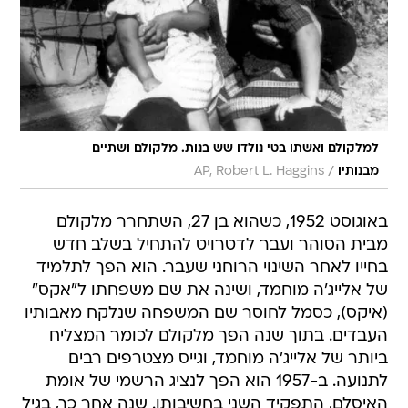
למלקולם ואשתו בטי נולדו שש בנות. מלקולם ושתיים
/
מבנותיו
AP, Robert L. Haggins
באוגוסט 1952, כשהוא בן 27, השתחרר מלקולם
מבית הסוהר ועבר לדטרויט להתחיל בשלב חדש
בחייו לאחר השינוי הרוחני שעבר. הוא הפך לתלמיד
של אלייג'ה מוחמד, ושינה את שם משפחתו ל"אקס"
(איקס), כסמל לחוסר שם המשפחה שנלקח מאבותיו
העבדים. בתוך שנה הפך מלקולם לכומר המצליח
ביותר של אלייג'ה מוחמד, וגייס מצטרפים רבים
לתנועה. ב-1957 הוא הפך לנציג הרשמי של אומת
האיסלם, התפקיד השני בחשיבותו. שנה אחר כך, בגיל