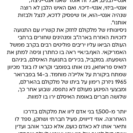
אנטי-לבנים, אבל זה אומר שאנו אנטי-ניצול,
אנטי-ביזוי, אנטי-דיכוי. ואם האיש הלבן לא רוצה
שנהיה אנטי-הוא, אז שיפסיק לדכא, לנצל ולבזות
אותנו".
ניסיונותיו של מלקולם לחזק את קשריו עם התנועה
לזכויות האזרח בארה"ב ומנהיגים שחורים ברחבי
העולם הביאו עליו יריבים פוליטים רבים בקרב ממשל
האמריקאי. האף.בי.איי ראה בו כחתרן וניסה למתן את
השפעתו. במקביל, בכירים בתנועת האיסלם, ביניהם
לואיס פראחאן, גינו אותו בפומבי וקראו לו בוגד מכיוון
שמתח ביקורת על אלייג'ה מוחמד. ב-14 בפברואר
1965 ניזרק רימון על ביתו של מלקולם בהארלם,
ומבצעי הפיגוע מעולם לא נתפסו. שבוע אחר כך,
שלושה חברים באומת האיסלם ירו בו למוות.
יותר מ-1,500 בני אדם ליוו את מלקולם בדרכו
האחרונה. אוזי דייוויס, פעיל חברתי ושחקן, ספד לו
ותיאר אותו לא כאדם כועס, אלא כגבר אוהב ועדין