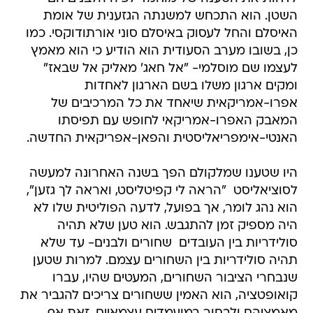
השטן. הוא התכחש למשנתה הגזענית של אומת
האיסלם והחל לעסוק באיסלם סוני אורתודוקסי. כמו
כן, בשובו מערב הסעודית הוא הודיע כי הוא מאמץ
לעצמו שם מוסלמי- "אל חאג' מאליק אל שבאז" 
ומקים ארגון משלו בשם הארגון לאחדות
אפרו-אמריקאית שיאחד את כל המרכיבים של
המאבק האפרו-אמריקאי לחופש עם תפיסתו
האנטי-אימפריאליסטית והפאן-אפריקאית החדשה.
היו שטענו שמלקולם הפך בשנה האחרונה למעשה
לסוציאליסט  "הראה לי קפיטליסט, ואראה לך גזען",
הוא נהג לומר, אך בפועל, לדעה הפוליטית שלו לא
היה מספיק זמן להתגבש. הוא טען שלא תהיה
סולידריות בין העובדים  שחורים ולבנים- עד שלא
תהיה סולידריות בין השחורים עצמם. למרות שטען
שנבחרי הציבור השחורים, המעטים שהיו, עברו
קואופטציה, הוא האמין ששחורים צריכים להגביר את