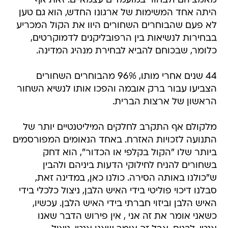
מאמציהם ולבחור במועמדים עצמאיים. זאת אף
היתה אחד המשימות של ארגונו החדש, הוא גם טען
לא פעם שהבוחרים השחורים היוו את הקול המכריע
בבחירות לנשיאות בין הרפובליקנים לדמוקרטים,
כלומר, שבכוחם להביא לבחירת מנהיג המדינה.
44 שנים אחרי מותו, 96% מהבוחרים השחורים
הצביעו עבור ברק אובמה והפכו אותו לנשיא השחור
הראשון של ארצות הברית.
מלקולם אף התקרב לחלקים המיליטנטיים יותר של
התנועה לזכויות האזרח. באחד הנאומים המפורסמים
ביותר שלו "הקול בקלפי או הכדור", הוא דחק
בשחורים להניח לחילוקי הדעות ביניהם ולהבין
ש"כולנו באותה הסירה. כולנו כאן, במדינה זאת,
סבלנו דיכוי פוליטי בידי האיש הלבן, ניצול כלכלי בידי
האיש הלבן וביזוי חברתי בידי האיש הלבן. עכשיו,
כשאני אומר את זה אני , אין פירוש הדבר שאנו