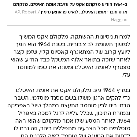
ב-1964 הודיע מלקולם אקס על עזיבת אומת האיסלם. מלקולם
/
אקס וחברי אומת האיסלם, לואיס פראחאן מימין
AP, Robert
Haggins
למרות ניסיונות ההשתקה, מלקולם אקס המשיך
למשוך תשומת לב ציבורית. בשנת 1964 הוא הפך
ליועץ קרוב של המתאגרף קאסיוס קליי, שזמן קצר
לאחר שזכה בתואר אלוף המשקל כבד הודיע שהוא
מצטרף לאומת האיסלם ומשנה את שמו למוחמד
עלי.
במרץ 1964 עזב מלקולם אקס את אומת האיסלם
כדי להקים ארגון משלו בשם מסגד מוסלמי. השבר
הדתי בינו לבין מוחמד התעצם במהלך טיול באפריקה
ובמזרח התיכון, שכלל עלייה לרגל למכה באפריל
1964. לאחר המסע שלו אמר מלקולם שהוא ראה
מוסלמים מכל הצבעים מתפללים ביחד, וזה גרם לו
לדחות את הטענה של מוחמד לפיה הלבנים הם