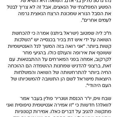
נהרגו 50 מליון בני אדם. השואה היא השיא של
הפשע המפלצתי של הנאצים, אבל זה לא צריך לבטל
את הסבל הנורא שמכונת הרצח הנאצית גרמה
לעמים אחרים".
ח"כ ליה שמטוב (ישראל ביתנו) אמרה כי להכחשת
השואה על ידי איש דת בכיר בכנסייה יש "השלכות
קשות ביותר. "אני רואה בזה המשך לגל האנטישמיות
ששוטף את אירופה והעולם כולו. בהגיעי מחר
לקרקוב, אמחה בפני המארחים על ההתבטאות. עם
זאת, ברצוני להדגיש שמחנות ההשמדה הם ההוכחה
החיה ביותר להתרחשותה של השואה והמשלחות
היוצאות מישראל לשם הן התשובה להמשכיותו של
העם היהודי".
שבח וויס, יו"ר הכנסת ושגריר פולין בעבר אמר
לוואלה! חדשות כי "זו אמירה אנטישמית טיפוסית ואני
מתקשה להגיב על דברים כאלו. אמירות קטנוניות