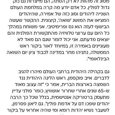
מסוג זה מהוות לא רק הסתה, הם מייצרות גם נזק
גדול לפולין. כל אדם יודע מה קרה במלחמת העולם
השנייה ליהודים וסוג כזה של אמירה, שהיהודים
המציאו את המושג 'שואה', קיצונית. ההקשר שעשה
הבישוף לעזה הוא גס ופרימיטיבי. אני משוחח במהלך
כל היום עם ערוצי טלוויזיה מהתקשורת הפולנית והם
יוצאים מדעתם. אני יכול לומר שגם הם מאד לא
מעוניינים באמירה זו, במיוחד לאור ביקור ראש
הממשלה, נתניהו מחר במדינה לכבוד ציון יום השואה
הבינלאומי".
גם בקהילה היהודית ברחבי העולם מיהרו להגיב
לדברים. אייב פוקסמן, ראש הליגה היהודית נגד
השמצה בארצות הברית, אמר כי "זה עצוב מאוד
ש-65 שנים אחרי שחרור אושוויץ, כומר פולני עדיין
מתעסק ברטוריקה אנטישמית, בגלל שכל כך הרבה
יהודים שפכו דם על אדמת פולין". גם ליאון פסרמן,
לשעבר נשיא יהדות רומא ומי שהיה אחראי על ביקור