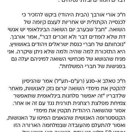
דברים חמורים ובלתי נסלחים".
ח"כ אורי אורבך (הבית היהודי) ביקש להזכיר כי
לכנסייה הקתולית יש אחריות לעצם קיומה של
השואה. "חבל שבערב יום השואה הבינלאומי יש אנשי
דת שלא לומדים דבר ולא זוכרים דבר", אמר אורבך.
"נוכחותם של חברי כנסת ישראלים ויהודים באושוויץ,
היא התזכורת למה שהיה ולמה שלא ניתן שיקרה. אני
מניח שהנושא של מכחישי השואה למיניהם יעלה גם
בפגישות של חברי המשלחת".
ח"כ טאלב א-סנע (רע"ם-תע"ל) אמר שהניסיון
להקטין את מימדי השואה יגרום נזק לאנושות, מאחר
שלדבריו "זה יאפשר סלחנות בינלאומית שתאפשר
צמיחת מפלצת רצחנית תורנית נגד עם זה או אחר.
אסור שהשואה היהודית תקטין את מימדי
הקטסטרופה האנושית שהנאצים המיטו על האנושות,
ואסור להתעלם מהעובדה שבמלחמה הארורה הזו