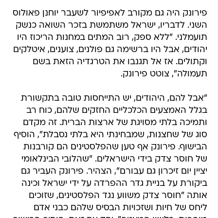
פירונק היה גם מקורב לאפיפיור לשעבר יוחנן פאולוס
השני. לדבריו, ישראל משתמשת בזכר השואה כנשק
תועמלני. "ללא ספק, רוב המתים במחנות הריכוז היו
יהודים, אבל היו ברשימה גם פולנים, צוענים, איטלקים
וקתולים. אז אל תגנבו את הטרגדיה הזאת בשם
תעמולה", צוטט פירונק.
"אבל להם, היהודים, יש התייחסות טובה בתקשורת
בגלל האמצעים הכלכליים החזקים שלהם, כוח רב
ותמיכה בלתי מסויגת של ארצות הברית. זה מקדם
סוג של שחצנות, שמבחינתי היא בלתי נסבלת", הוסיף
הבישוף. פירונק אף טען שהפלסטינים הם קורבנות
של חוסר צדק בידי הישראלים. "שהלובי הבינלאומי
יציין יום זיכרון גם עבורם", הצהיר. פירונק העביר גם
ביקורת על בניית גדר ההפרדה על ידי ישראל וכינה
אותה "חוסר צדק משווע נגד הפלסטינים, שזוכים
ליחס של חיות ושזכויות הבסיס שלהם כבני אדם