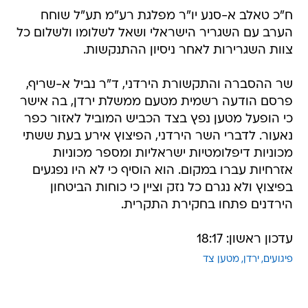
ח"כ טאלב א-סנע יו"ר מפלגת רע"מ תע"ל שוחח
הערב עם השגריר הישראלי ושאל לשלומו ולשלום כל
צוות השגרירות לאחר ניסיון ההתנקשות.
שר ההסברה והתקשורת הירדני, ד"ר נביל א-שריף,
פרסם הודעה רשמית מטעם ממשלת ירדן, בה אישר
כי הופעל מטען נפץ בצד הכביש המוביל לאזור כפר
נאעור. לדברי השר הירדני, הפיצוץ אירע בעת ששתי
מכוניות דיפלומטיות ישראליות ומספר מכוניות
אזרחיות עברו במקום. הוא הוסיף כי לא היו נפגעים
בפיצוץ ולא נגרם כל נזק וציין כי כוחות הביטחון
הירדנים פתחו בחקירת התקרית.
עדכון ראשון: 18:17
פיגועים
ירדן
מטען צד