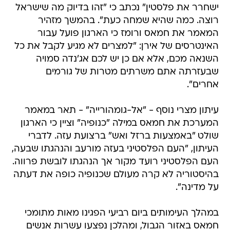
ישחרר את פלסטין" נכתב כי "זהו בדיוק מה שישראל
רוצה. כמה שהיא שמחה כעת". בהמשך מזהיר
המאמר את חמאס ורומז כי הארגון פועל עבור
האינטרסים של אירן: "למצרים לא מגיע לקבל את כל
השנאה מכם, אלא אם כן יש לכם אג'נדה סמויה
שבעזרתה אתם משרתים מטרות של גורמים
אחרים".
עיתון מצרי נוסף - "אל-גומהורייה" - תאר במאמר
המערכת את חמאס במילה "כנופיה" וציין כי הארגון
שולט "באמצעות ברזל ואש" ברצועת עזה. לדברי
העיתון, "העם הפלסטיני בעזה מורעב והנהגתו שבעה,
העם הפלסטיני רועד מקור אך הנהגתו לובשת פרווה.
בהיסטוריה לא קרה מעולם שכנופיה כופה את דעתה
על מדינה".
במהלך העימותים ביום רביעי הפגינו מאות מתומכי
חמאס באזור הגבול, ומהלכן נפצעו עשרות אנשים