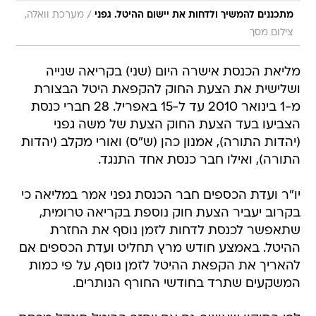
/
מתכננים להמשיך ולדחות את יישום ההיטל. גפני
מערכת וואלה,
צילום מסך
מליאת הכנסת אישרה היום (שני) בקריאה שנייה
ושלישית את הצעת החוק להקפאת היטל הבצורת
מ-1 בינואר 2010 עד ל-15 באפריל. 28 חברי כנסת
הצביעו בעד הצעת החוק הצעת של משה גפני
(יהדות התורה), אמנון כהן (ש"ס) ואורי מקלב (יהדות
התורה), ואילו חבר כנסת אחד התנגד.
יו"ר ועדת הכספים חבר הכנסת גפני אמר במליאה כי
בקרוב יעביר הצעת חוק נוספת בקריאה טרומית,
שתאפשר לכנסת לדחות לזמן נוסף את החזרת
ההיטל. באמצע חודש מרץ תחליט ועדת הכספים אם
להאריך את הקפאת ההיטל לזמן נוסף, על פי כמות
המשקעים שתרד בחודשי החורף הנותרים.