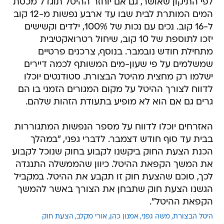
לפי התיקון שאושר, גם אם יוחזר ההיטל תוגדל מכסת
המים המותרת לבית שבו עד ארבע נפשות מ-12 קוב
ל-16 קוב. נכים עם נכות של 100%, ילדים וקשישים
יזכו לתוספת של 10 קוב, שיחול רטרואקטיבית
מתחילת חודש נובמבר. בנוסף, צרכנים פרטיים
שמשלמים על פי שעון-מים המשותף לכמה דיירים
ישלמו רק מחצית מהיטל הבצורת. סטודנטים יוכלו
לדווח לצורך ההיטל על מקום המגורים הזמני בו הם
גרים גם אם הוא לא מופיע בתעודת הזהות שלהם.
האזרחים יוכלו לדווח על מספר הנפשות המתגוררות
בבית עד סוף חודש דצמבר. לדברי גפני, "במהלך
הכנת הצעת החוק ביקשנו לקבוע בחוק שנוכל לקבוע
את המשך הקפאת ההיטל. כיוון שהממשלה התנגדה
לכך, סוכם שהצעת חוק זו תקבע את ההיטל. במקביל
הגשנו הצעת חוק שתבחן את הצורך באשר להמשך
הקפאת ההיטל".
היטל הבצורת
משה גפני
אמנון כהן
אורי מקלב
הצעת חוק