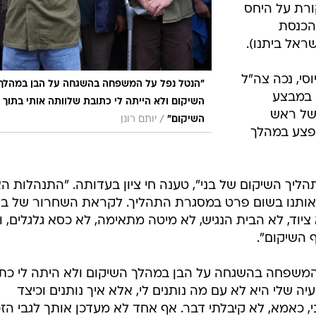
ורת על היחס
הכנסת
ראל ביתנו).
יוסי, נכה צה"ל
"הנטל נפל על המשפחה בהשגחה על הבן במהלך
ון במבצע
השיקום ולא הייתה לי כתובת שלוותה אותי בתוך 
 של ראש
/
השיקום"
יותם רונן
פצע במהלך
הליך השיקום של בני", טענה חי ציון בעדותה. "התנהלות ה
אותנו בשום פרט במסגרת התהליך. לקראת השחרור של בנ
ציוד, לא הבית הנגיש, לא מיטה מתאימה, לא כסא גלגלים, ו
 השיקום".
על המשפחה בהשגחה על הבן במהלך השיקום ולא היתה לי כת
ה שלי היא לא עם מה נותנים לי, אלא איך נותנים וכיצד
, כאמא, לא קיבלתי דבר. אף אחד לא מעדכן אותך לגבי הזכ