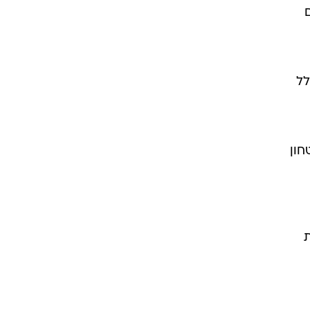
לל
חון
ת