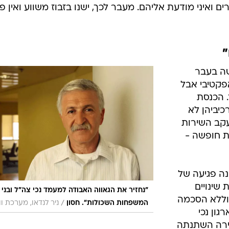
ים ואיני מודעת אליהם. מעבר לכך, ישנו בזבוז משווע ואין פ
"
שה בעבר
פקטיבי אבל
. הכנסת
כיביהן לא
עקב השירות
ת חופשה -
נה פגיעה של
 שינויים
"נחזיר את הגאווה האבודה למעמד נכי צה"ל ובני
 וללא הסכמה
/
המשפחות השכולות". חסון
ניר לנדאו, מערכת ו
גון נכי
וירה השתנתה