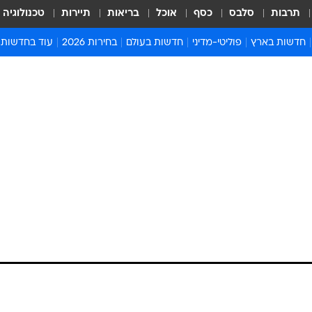
תרבות
סלבס
כסף
אוכל
בריאות
תיירות
טכנולוגיה
חדשות בארץ
פוליטי-מדיני
חדשות בעולם
בחירות 2026
עוד בחדשות
אירועים בארץ
פוליטיקה וממשל
המזרח התיכון
דעות ופרשנויו
חדשות פלילים ומשפט
יחסי חוץ
אירופה
סרי ושלזינגר
חינוך
אמריקה
פרויקטים מיוח
ישראלים בחו"ל
אסיה והפסיפיק
אסור לפספס
בריאות
אפריקה
מדע וסביבה
חברה ורווחה
הנחיות פיקוד 
ארכיון מדורים
זמני כניסת ש
לוח חופשות וח
לוח שנה
חדשות יהדות
חדשות המשפ