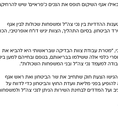
 כאילו אגף השיקום תופס את הנכים כ'פראיים' שיש להרחיקם
נות ההדדיות בין נכי צה"ל ומשפחות שכולות לבין אגף
הביטחון. בסיום התהליך, הצוות יגיש דו"ח אופרטיבי, הכו
ת כי, "מטרת עבודת צוות הבדיקה שבראשותי היא להביא את
י כלפי אלה ששילמו בבריאותם, בגופם ובחייהם למען ביט
בודה למעמד נכי צה"ל ובני המשפחות השכולות".
ם הגישו הצעת חוק שתחייב את שר הביטחון ואת ראש אגף
ופיע בפני מליאת וועדת החוץ והביטחון כדי לדווח על
ב ועל המדדים לבחינת השירות הניתן לנכי צה"ל ולמשפחו