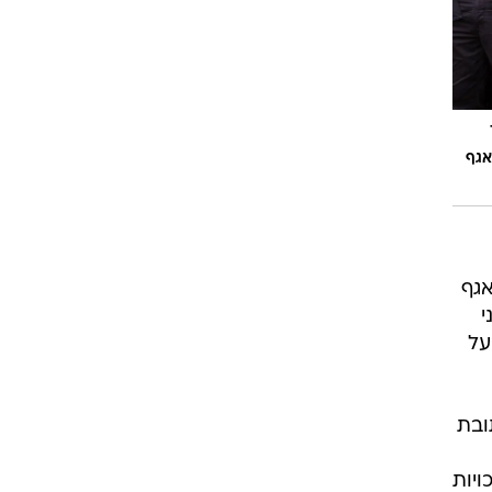
אגף
אגף
י
על
ובת
ויות