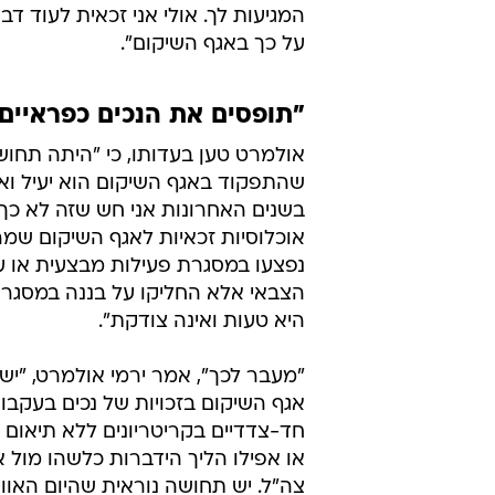
המגיעות לך. אולי אני זכאית לעוד דבר
על כך באגף השיקום".
"תופסים את הנכים כפראיים
אולמרט טען בעדותו, כי "היתה תחו
שהתפקוד באגף השיקום הוא יעיל וא
בשנים האחרונות אני חש שזה לא כך
אוכלוסיות זכאיות לאגף השיקום שמר
נפצעו במסגרת פעילות מבצעית או 
הצבאי אלא החליקו על בננה במסגר
היא טעות ואינה צודקת".
"מעבר לכך", אמר ירמי אולמרט, "יש
אגף השיקום בזכויות של נכים בעקבות
חד-צדדיים בקריטריונים ללא תיאום
או אפילו הליך הידברות כלשהו מול אר
צה"ל. יש תחושה נוראית שהיום האו