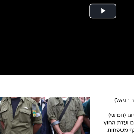
ר דניאל)
ום (חמישי)
ם ועדת החוץ
גף משפחות