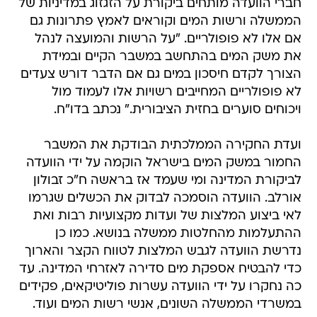
חברי הוועדה מותחים ביקורת על הזגזוג במדיניות של
הממשלה ורשות המים וקוראים לאמץ פתרונות גם
אם אלו לא פופולריים. "על הרשות והמועצה לנהל
את משק המים בהתחשב במשבר הקיים ובמידת
הצורך לקדם חיסכון במים גם אם הדבר דורש צעדים
לא פופולריים המחייבים רשויות אלו לעמוד מול
ויכוחים סוערים בחזית הציבורית." נכתב בדו"ח.
ועדת החקירה הממלכתית הבודקת את המשבר
החמור במשק המים בישראל הוקמה על ידי הוועדה
לביקורת המדינה ומי שעמד אז בראשה ח"כ זבולון
אורלב. הוועדה הוסמכה לבדוק את הכשלים שגרמו
לאי ביצוע המלצות של ועדות מקצועיות רבות ואת
ההתעלמות מהחלטות ממשלה בנושא. כמו כן
נדרשת הוועדה לגבש המלצות לטווח הקצר והארוך
כדי להבטיח אספקת מים סדירה לאזרחי המדינה. עד
כה נחקרו על ידי הוועדה עשרות פוליטיקאים, פקידים
במשרדי הממשלה השונים, אנשי רשות המים ועוד.