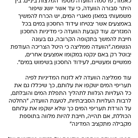
כאמור, פרסמה הוועדה מספר המלצות ביניים. בין
היתר סבורה הוועדה, כי עד אשר יושג שיפור
משמעותי במאזן מאגרי המים, יש הכרח להמשיך
באמצעים אשר יבטיחו עידוד החסכון במים בכל
המגזרים. עוד קובעת הוועדה כי מדיניות החסכון
חייבת להמשך בתקופה הקרובה, גם בעונה
הגשומה."הוועדה ממליצה כי היטל הצריכה העודפת
יבוטל רק באם ינקטו במקומו אמצעים אחרים,
ממשיים ומעשיים, לעידוד החסכון בשימוש במים".
עוד ממליצה הוועדה לא לזנוח המדיניות לפיה
תעריפי המים ישקפו את עלותם, כך שיכללו גם את
כל העלויות הנלוות לתהליך התפלת המים והובלתם,
לרבות העלויות הסביבתיות, לטענת הוועדה, "החלטה
על הורדת תעריפי המים כך שלא ישקפו את עלותם
הכוללת, אם תהייה, חייבת להיות מלווה בתוספת
מקבילה מתקציב המדינה"