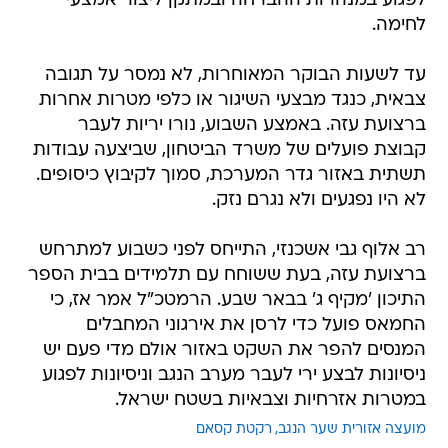
לפגוע במנהרות ההברחה ובמתקן ליצור אמצעי
לחימה.
עד לשעות הבוקר המאוחרות, לא נמסר על תגובה
צבאית, כנגד מבצעי השיגור או כלפי מטרות אחרות
ברצועת עזה. באמצע השבוע, נורו יריות לעבר
קבוצת פועלים של משרד הביטחון, שביצעה עבודות
תשתית באזור גדר המערכת, סמוך לקיבוץ כיסופים.
לא היו נפגעים ולא נגרם נזק.
רב אלוף גבי אשכנזי, התייחס לפני כשבוע למתרחש
ברצועת עזה, בעת ששוחח עם תלמידים בבית הספר
התיכון 'מקיף ג' בבאר שבע. הרמטכ"ל אמר אז, כי
החמאס פועל כדי לרסן את אירגוני המחבלים
המנסים להפר את השקט באזור אולם מדי פעם יש
ניסיונות לבצע ירי לעבר מערב הנגב וניסיונות לפגוע
במטרות אזרחיות וצבאיות בשטח ישראל.
מועצה אזורית שער הנגב
רקטת קסאם