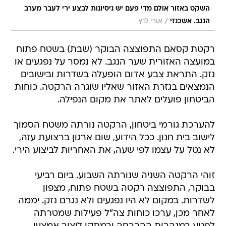
השקט באזור אולם מדי פעם יש ניסיונות לבצע ירי לעבר מערב
/
הנגב. אשכנזי
אורי לנץ
רקטת קסאם התפוצצה הבוקר (שבת) בשטח פתוח
במועצה האזורית שער הנגב. לא נמסר על נפגעים או
נזק. התראת צבע אדום הופעלה בשדרות ובישובים
הנמצאים בגזרת האזור שאליו שוגרה הרקטה. כוחות
הביטחון פועלים לאתר את מקום הנפילה.
להערכת גורמי ביטחון, הרקטה נורתה משטח הסמוך
לישוב בית חנון. ככל הידוע, שום ארגון ברצועת עזה,
לא נטל על עצמו לפי שעה, את האחריות לביצוע הירי.
זוהי הרקטה השניה שנורתה השבוע. ביום רביעי
בבוקר, התפוצצה רקטה בשטח פתוח, מצפון
לשדרות. במקום לא היו נפגעים ולא נגרם נזק. יממה
לאחר מכן, ערכו כוחות צה"ל פעילות שמטרתה