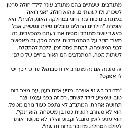
מתנדבים. שעתיים בהם מתנדב עוזר לילד חולה סרטן
לשכוח, ולו לשעתיים, שהוא חולה. "אני רואה
במתנדבים כוח עזר חיוני במחלקה האונקולוגית", היא
אומרת "הילדים החולים סובלים פיזית ונפשית, אבל
כאשר יושב מתנדב ומסיח את דעתם מהכאבים, זה
מאוד מקל על ההתמודדות. יתרה מכך, זה מאפשר
לבני המשפחה, לקחת פסק זמן, ללכת להתקלח,
לשתות קפה, המתנדבים הם האור בחיים של כולם".
זה משנה אם זה מתנדב או זו סבתא? עד כדי כך יש
לו אפקט?
"מדובר בשינוי אווירה. מגיע אדם רענן, עם מצב רוח
טוב, שמציע לילד לשחק, רק זה בפני עצמו יוצר
תחושה אחרת. המתנדב לא נתפס כעוד גורם מטפל,
הוא לא מעורב רגשית כמו בן משפחה, הוא "נקי".
הוא מגיע לזמן מוגבל וקבוע והילד לא מקשר אותו
לעולם המחלה. מדובר ברוח חדשה".