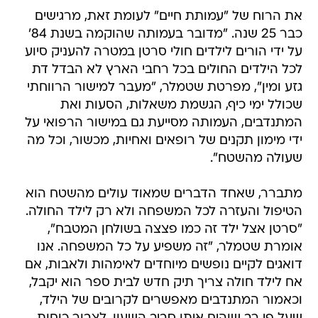
את הרוח של "עמותת חיים" לעומת זאת, מרגישים
כבר 25 שנה. "מדובר בעמותה שהוקמה בשנת 84'
על ידי הורים לילדים חולי סרטן במטרה להעניק סיוע
לכל הילדים החולים בכל רחבי הארץ לא הבדל דת
גזע ומין", מפרטת שטמלר, "מעבר למישור הרווחתי
שכולל ימי כיף, הגשמת משאלות, הסעות ואת
המתנדבים, העמותה מסייעת גם במישור הרפואי על
ידי מימון תקנים של רופאים ואחיות, מכשור, וכל מה
שעולה מהשטח".
מתברר, שאחד הדברים שמאוד עולים מהשטח הוא
הטיפול והעזרה לכל המשפחה ולא רק לילד החולה.
"סרטן אצל ילד זה כמו פצצה בשולחן המטבח",
אומרת שטמלר, "זה משפיע על כל המשפחה. אנו
דואגים לקיים נופשים מיוחדים לאימהות ולאבות, אם
אח לילד חולה צריך תיק חדש לבית ספר הוא יקבל,
וכאמור המתנדבים מאפשרים לקרובים של הילד,