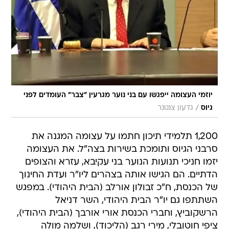
יוזמי העצומה ייפגשו עם בני נוער מגרעין "צבר" העומדים לפני
/
גיוס
גדעון צנטנר
1,200 תלמידי תיכון חתמו על עצומה המגנה את
סרבני הגיוס ותומכת בשירות בצה"ל. את העצומה
יזמו חניכי תנועות הנוער בני עקיבא, עזרא והצופים
הדתיים. הם הגישו אותה בצהרים ליו"ר ועדת החינוך
של הכנסת, ח"כ זבולון אורלב (הבית היהודי). במפגש
השתתפו גם יו"ר הבית היהודי, השר דניאל
הרשקוביץ, וחברי הכנסת אורי אורבך (הבית היהודי),
ציפי חוטובלי, מירי רגב (הליכוד), ושלמה מולה