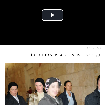
גדעון צנטנר
(קרדיט: גדעון צנטנר עריכה: ענת ברק)