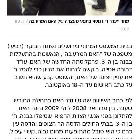
/
מחר ייערך דיון נוסף בתנאי מעצרה של האם המרעיבה
גדעון
צנטנר
בבית המשפט המחוזי בירושלים נפתח הבוקר (רביעי)
משפטה של "האם המרעיבה", הנאשמת בהתעללות
בבנה בן ה-3. פרקליטתה החדשה של האם, עו"ד
דבורה אטייה, ביקשה לדחות את הדיון כדי להסדיר
את עניין ייצוגה של האם, והשופט קבע שהיא תשיב
על כתב האישום עד ה-18 באוקטובר.
לפי כתב האישום שהוגש נגד האם בתחילת החודש
שעבר, בין פברואר 2008 ליולי 2009 נהגה האם
להתלונן בפני אנשי הצוות הרפואי שטיפלו בבנה, ח'
בן ה-3, בבתי החולים הדסה הר הצופים והדסה עין
כרם כי הוא סובל מהתופעות מחום גבוה, קשיי עיכול,
הקאות, כאבי בטן ופגיעות בעור. כמו כן נהגה האם
למסור לאנשי הצוות הרפואי נתונים כוזבים אודות