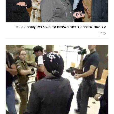
/
על האם להשיב על כתב האישום עד ה-18 באוקטובר
עומר
מירון