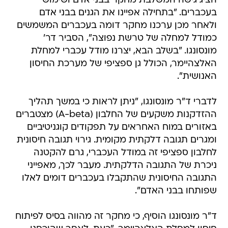
הציג גישה המשלבת מחקר בבני אדם ושימוש
בעכברים. "בתחילה אפיינו את הגנים בבני אדם
ולאחר מכן ערכנו מחקר דומה בעכברים המשמשים
כמודל למחלה של טרשת נפוצה", הסביר דר'
מונסונגו. "בשלב הבא, יצרנו מודל עכברי למחלת
האלצהיימר, הכולל גן ספציפי של מערכת החיסון
האנושית".
לדברי ד"ר מונסונגו, "ניתן לראות כי במשך תהליך
ההזדקנות משקעים של החלבון (A-beta) מצטברים
באזורים במוח האחראים על תפקודים קוגניטיביים
ומגרים תגובה דלקתית מקומית. גירוי תגובה חיסונית
לחלבון ספציפי זה במודל העכברי, גרם להקטנה
ניכרת של התגובה הדלקתית. מעבר לכך, מאפייני
התגובה החיסונית שהתקבלו בעכברים דומים לאלו
שפותחו בבני האדם".
ד"ר מונסונגו הוסיף, כי מחקר זה מהווה בסיס לפיתוח