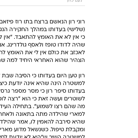
נעם כהן
רוני רון הנאשם ברצח בתו רוז פיזאם
(שלישי) בעדותו במהלך החקירה הנג
כי אין לא את האומץ להתאבד. "אין ל
שהיה לדודו טופז ולאסף גולדרינג. א
לאכזב את כולם אין לי את האומץ לה
הצהיר שהוא האחראי היחיד למה ש
רון טען היום בעדותו כי הסיבה שבת זו
למשטרה הינה שהיא אינה יודעת כיצד 
בעדותו סיפר רון כי מסר מספר גרסא
לשוטרים ועשה זאת כי הוא "רצה לו
מה שהם רצו לשמוע". בתחילה העיד ר
למארי שהילדה מתה בתאונה ולאחר מ
שהיא סירבה להאמין לו, אמר שהילד
ומקבלת טיפול. כשנשאל מדוע מארי
למשטרה השיב ש"היא לא יודעת לחיי