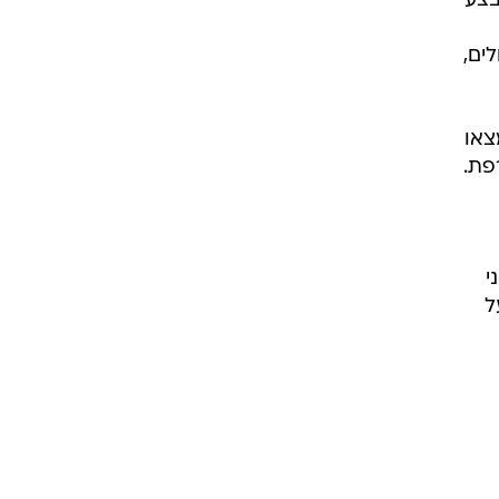
בצע
ים,
צאו
פת.
אני
ל