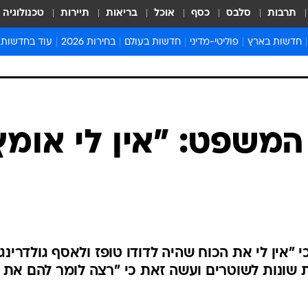
תרבות
סלבס
כסף
אוכל
בריאות
תיירות
טכנולוגיה
חדשות בארץ
פוליטי-מדיני
חדשות בעולם
בחירות 2026
עוד בחדשות
אירועים בארץ
פוליטיקה וממשל
המזרח התיכון
דעות ופרשנויו
חדשות פלילים ומשפט
יחסי חוץ
אירופה
סרי ושלזינגר
חינוך
אמריקה
פרויקטים מיוח
ישראלים בחו"ל
אסיה והפסיפיק
אסור לפספס
 המשפט: "אין לי אומץ
בריאות
אפריקה
מדע וסביבה
חברה ורווחה
הנחיות פיקוד 
ארכיון מדורים
זמני כניסת ש
לוח חופשות וח
"אין לי את הכוח שהיה לדודו טופז ולאסף גולדרינג"
לוח שנה
ת שונות לשוטרים ועשה זאת כי "רצה לומר להם את 
חדשות יהדות
חדשות המשפ