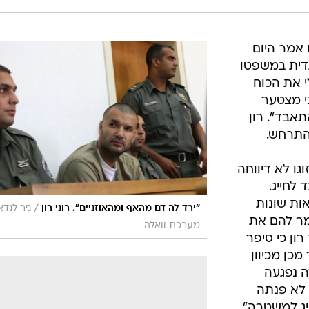
 אמר היום
דית במשפטו
י את הכוח
ני מצטער
תאבד". רון
התרחש.
גו לא דיווחה
לחייג.
ות שונות
/
"ירד לה דם מהאף ומהאוזניים". רוני רון
ניר לנדאו
מר להם את
מערכת וואלה
ון כי סיפר
כן מכיוון
ה נפגעה
 לא פנתה
ג למשטרה".