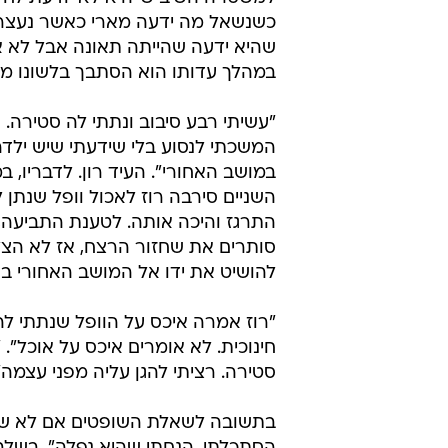
כשנשאל מה ידעה מארי כאשר נעצר
שהיא ידעה שהייתה תאונה אבל לא אם
במהלך עדותו הוא הסתבך בלשונו מ
"עשיתי רבע סיבוב ונתתי לה סטירה. 
המשכתי לנסוע בלי שידעתי שיש ילד
במושב האחורי". העיד רון. לדבריו, 
השניים סירבה רוז לאכול וופל שנתן לה
התרגז והיכה אותה. לטענת התביעה, 
סותרים את שחזור הרצח, אז לא הצלי
להושיט את ידו אל המושב האחורי בו 
"רוז אמרה איכס על הוופל שנתתי לה"
חינוכית. לא אומרים איכס על אוכל". 
סטירה. רציתי להגן עליה מפני עצמה"
בתשובה לשאלת השופטים אם לא שמע