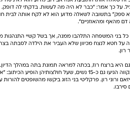
 זה שאלה אותו התובעת אנה אבידוב מדוע הוא לא ניסה ל
. על כך אמר: "כבר לא היה מה לעשות. בדקתי לה דופק.
א ספק" בתשובה לשאלה מדוע הוא לא לקח אותה לבית חול
 דם מהאף ומהאוזניים".
, כל בני המשפחה התלהבו ממנה, אך בשל קשיי התנהגות מ
יכה על חטא לנצח מכיוון שלא העביר את הילדה לסבתה בצר
 רון.
גם היא ברצח רוז, בכתה למראה תמונת בתה במהלך הדיון.
לאולם בית המשפט המחוזי בפתח תקווה הגיעו גם כ-15 נשים, שעל חולצותיהן הופיע הכיתוב: "
זאם ורוני רון. פרקליטי בני הזוג ביקשו מהשופטים להורות ע
סירבו.