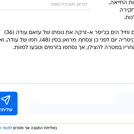
ת החייאה,
לנדאו, מערכת וואלה
קירה
ות.
בתחילת החודש מצאו משמר החופים וחיל הים בג'יסר א-זרקה את גופתו של עזאם עודה (36)
מג'לג'וליה, שנכנס לים בחוף שונית בקיסריה יום לפני כן ונסחף. מרואן בסין (48), חמו ש
בשליחת התגובה אני מסכים
לתנאי ה