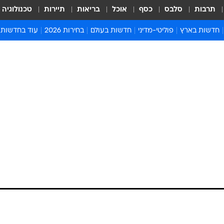
תרבות
סלבס
כסף
אוכל
בריאות
תיירות
טכנולוגיה
חדשות בארץ
פוליטי-מדיני
חדשות בעולם
בחירות 2026
עוד בחדשות
אירועים בארץ
פוליטיקה וממשל
המזרח התיכון
דעות ופרשנויו
חדשות פלילים ומשפט
יחסי חוץ
אירופה
סרי ושלזינגר
חינוך
אמריקה
פרויקטים מיוח
ישראלים בחו"ל
אסיה והפסיפיק
אסור לפספס
בריאות
אפריקה
מדע וסביבה
חברה ורווחה
הנחיות פיקוד 
ארכיון מדורים
זמני כניסת ש
לוח חופשות וח
לוח שנה
חדשות יהדות
חדשות המשפ