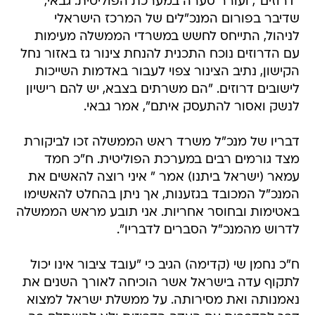
"דרוזים", ועורר סערה במערכת הפוליטית. גבאי,
שדיבר בפורום המנכ"לים של המרכז הישראלי
לניהול, התייחס לחשש במשרדי הממשלה מעימות
עם הדרוזים נוכח התכנית להנחת צינור גז באזור נחל
הקישון, נתיב הצינור צפוי לעבור באדמות השייכות
לישובים דרוזים. "הם משרתים בצבא, יש להם רישיון
לנשק ואסור להתעסק איתם", אמר גבאי.
דבריו של מנכ"ל משרד ראש הממשלה זכו לביקורת
מצד גורמים רבים במערכת הפוליטית. ח"כ חמד
עמאר (ישראל ביתנו) אמר " איני רוצה להאשים את
המנכ"ל המכובד בגזענות, אך ניתן בהחלט להאשימו
באטימות ובחוסר אחריות. אני תובע מראש הממשלה
לדרוש מהמנכ"ל הסברים לדבריו".
ח"כ נחמן שי (קדימה) הגיב כי "עובד ציבור אינו יכול
לתקוף עדה בישראל אשר הוכיחה לאורך השנים את
נאמנותה ואת מסירותה. על ממשלת ישראל למצוא