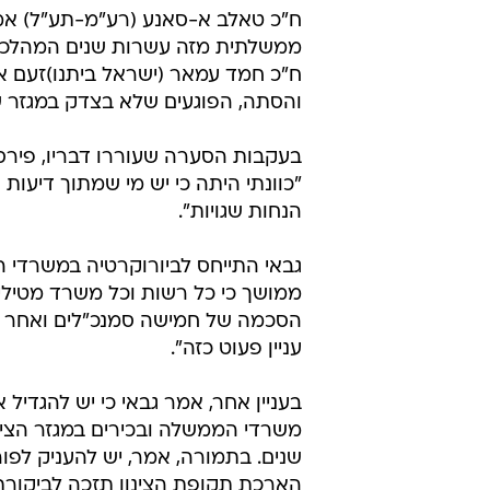
ח"כ טאלב א-סאנע (רע"מ-תע"ל) אמר 
ממשלתית מזה עשרות שנים המהלכת א
ח"כ חמד עמאר (ישראל ביתנו)זעם אף 
והסתה, הפוגעים שלא בצדק במגזר ש
בעקבות הסערה שעוררו דבריו, פירס
"כוונתי היתה כי יש מי שמתוך דיעות
הנחות שגויות".
גבאי התייחס לביורוקרטיה במשרדי ה
ממושך כי כל רשות וכל משרד מטילי
הסכמה של חמישה סמנכ"לים ואחר כ
עניין פעוט כזה".
בעניין אחר, אמר גבאי כי יש להגדיל
משרדי הממשלה ובכירים במגזר הציב
שנים. בתמורה, אמר, יש להעניק לפור
הארכת תקופת הצינון תזכה לביקורת 