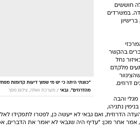
המייל האדום
ה חוששים
ידה. במשרדים
ברישיון
מרכזי
דברים בהקשר
איזור נחל
תעים מלקדם
הצינוור
"כוונתי היתה כי יש מי שמוך דיעות קדומות מפחד
ם דרוזים.
/
מהדרוזים". גבאי
מערכת וואלה, צילום מסך
מגלי והבה
ימין נתניהו,
דה הדרוזית, ואם גבאי לא ייעשה כן, לפטרו לתפקידו לאל
 אמר אחר מכן: "עדיף היה שגבאי לא יאמר את הדברים, אפ