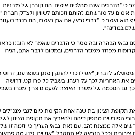
כי "הדרוזים אינם מהלכים אימים. הם קורבן של מדיניות
ימים על מורשתם, זהותם וזכותם לשוויון ולצדק חברתי".
הוא ואמר כי "דברי גבאי, אם אכן נאמרו, הם בגדר גזענות
לם במדינה".
ם גבאי הבהרה ובה מסר כי הדברים שאמר לא הובנו כראוי.
 קדומות מפחד ממגזר הדרוזים, ובמקום לדבר אתם, הניח
ממשלה. לדבריו, "אפילו כדי להתקין מזגן בשפרעם, דרוש ה
ם את האחריות לכך על רעהו. בשביל כל פרויקט, דרושה
ך גם הסכמה של משרד האוצר. לפעמים צריך מכרז בשבי
 את תקופת הצינון בת שנה אחת הקיימת כיום לגבי מנכ"לים 
ורי הפורשים מתפקידיהם ולהאריך את תקופת הצינון לשל
שים אלה ממצנח זהב. עם זאת, גבאי העריך כי יוזמה זו של
ציבורית וככל הנראה לא תתקבל. "אנשים יגידו, מה פתאום