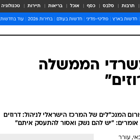
תרבות
סלבס
כסף
אוכל
בריאות
תיירות
טכנולוגיה
חדשות בארץ
פוליטי-מדיני
חדשות בעולם
בחירות 2026
עוד בחדשות
אירועים בארץ
פוליטיקה וממשל
המזרח התיכון
דעות ופרשנויו
חדשות פלילים ומשפט
יחסי חוץ
אירופה
סרי ושלזינגר
חינוך
אמריקה
פרויקטים מיוח
ישראלים בחו"ל
אסיה והפסיפיק
אסור לפספס
משרדי הממשלה
בריאות
אפריקה
מדע וסביבה
זים"
חברה ורווחה
הנחיות פיקוד 
ארכיון מדורים
זמני כניסת ש
לוח חופשות וח
 המנכ"לים של המרכז הישראלי לניהול: דרוזים
לוח שנה
אומרים: "יש להם נשק ואסור להתעסק איתם"
חדשות יהדות
חדשות המשפ
י, עורר