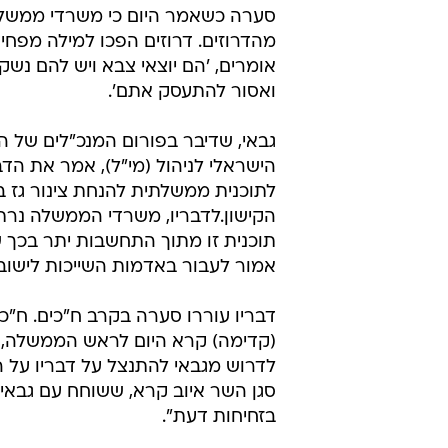
סערה כשאמר היום כי משרדי ממשל
מהדרוזים. דרוזים הפכו למילה מפח
אומרים, 'הם יוצאי צבא ויש להם נשק 
ואסור להתעסק אתם'.
גבאי, שדיבר בפורום המנכ"לים של ה
הישראלי לניהול (מי"ל), אמר את ה
לתוכנית ממשלתית להנחת צינור גז ב
הקישון.לדבריו, משרדי הממשלה נר
תוכנית זו מתוך התחשבות יתר בכך ש
אמור לעבור באדמות השייכות לישובי
דבריו עוררו סערה בקרב ח"כים. ח"כ 
(קדימה) קרא היום לראש הממשלה, בנ
לדרוש מגבאי להתנצל על דבריו על הע
סגן השר איוב קרא, ששוחח עם גבאי,
בזחיחות דעת".