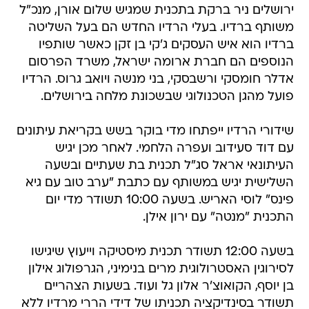
ירושלים ניר ברקת בתכנית שמגיש שלום אורן, מנכ"ל
משותף ברדיו. בעלי הרדיו החדש הם בעל השליטה
ברדיו הוא איש העסקים ג'קי בן זקן כאשר שותפיו
הנוספים הם חברת ארומה ישראל, משרד הפרסום
אדלר חומסקי ורשבסקי, בני מנשה ויואב גרוס. הרדיו
פועל מהגן הטכנולוגי שבשכונת מלחה בירושלים.
שידורי הרדיו ייפתחו מדי בוקר בשש בקריאת עיתונים
עם דוד סעידוב ועפרה הלחמי. לאחר מכן יגיש
העיתונאי אראל סג"ל תכנית בת שעתיים ובשעה
השלישית יגיש במשותף עם כתבת "ערב טוב עם גיא
פינס" לוסי האריש. בשעה 10:00 תשודר מדי יום
התכנית "מנטה" עם ירון אילן.
בשעה 12:00 תשודר תכנית מיסטיקה וייעוץ שיגישו
לסירוגין האסטרולוגית מרים בנימיני, הגרפולוג אילון
בן יוסף, הקואוצ'ר אלון גל ועוד. בשעות הצהריים
תשודר בסינדיקציה תכניתו של דידי הררי מרדיו ללא