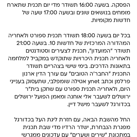
הפסקה. בשעה 16:00 תשודר מדי יום תכנית שתארח
מומחים בנושאים שונים ובשעה 17:00 שעה של
חדשות מקומיות.
בכל יום בשעה 18:00 תשודר תכנית ספורט ולאחריה
המהדורה המרכזית של חדשות 10. בשעה 21:00
תשודר "המועדון", תכנית לצעירים וסטודנטים
ולאחריה תכנית היכרויות שתוקדש במקביל למלחמה
בתאונות הדרכים. בימי שישי בצהריים תשודר
התכנית "החבר'ה הטובים" עם עורך הדין ארנון
פרלמן וכתב ynet אטילה שומפלבי, שתעסוק בענייני
היום, ולאחריה תכנית ספורט עם שחקן בית"ר
ירושלים לשעבר אלי אוחנה ומאמן הפועל ירושלים
בכדורגל לשעבר מישל דיין.
החל מהשבת הבאה, עם חזרת ליגת העל בכדורגל
מפגרת הנבחרת, ישדר הרדיו מדי שבת תכנית
במתכונת "שירים ושערים" עם עדכונים ממגרשי