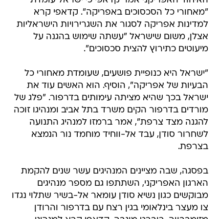
האיחוד האפריקני אמר קדאפי כי ישראל עומדת
"מאחורי כל הסכסוכים באפריקה". קדאפי קרא
למדינות אפריקה לסגור את השגרירויות הישראליות
אצלן, משום שישראל "עשתה שימוש בהגנה על
מיעוטים כתירוץ להצית סכסוכים".
"ישראל היא כנופיית פושעים, שעומדת מאחורי כל
הבעיות של אפריקה", הוסיף. הוא האשים עוד את
ישראל בכך שהיא מציתה עימותים בדרפור. "פלג של
מורדים בדרפור הקים משרד בתל אביב ומנהיגו זוכה
להגנה מצד צרפת", אמר ברמזו למנהיג התנועה
לשחרור סודן, עבד אל-ווחיד מוחמד נור הנמצא
בצרפת.
בפסגה, שבה מציינים המנהיגים עשר שנים להקמת
הארגון האפריקני, השתתפו גם מספר מנהיגים
מבוקשים כגון נשיא סודן עומאר אל-בשיר שתלוי נגדו
צו מעצר בינלאומי בגין רצח עם בדרפור והרודן