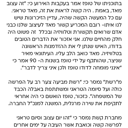
בתוכניתו של טופז אמר בעקבות האירוע כי: "זה עצוב
מאד, באמת . היה קשה לראות את זה, מאד טראגי.
עם כל המעשה הקשה שהיה, עדיין הזיכרונות שיש
לנו איתו- רובם המכריע קשור מאד לעיצוב שלנו כבני
אדם שרואים תקשורת וטלוויזיה ובכלל  זה פשוט היה
חלק מהחיים שלנו. אני אזכור את הדברים הטובים
בדודו, האיש שנתן לי את ההזדמנות הראשונה
בטלוויזיה. מאד כואב הלב עליו. העיתונאי מאיר
שניצר, שהותקף על ידי טופז בשנות ה- 90 אמר כי
"אינני מומחה לדודו טופז ולכן איני צריך לדבר".
מ"רשת" נמסר כי: "רשת מביעה צער רב על הפרשה
כולה ועל סיומה הטראגי ומשתתפת באבלה הכבד
של המשפחה". כזכור, טופז הואשם כי היה אחראי
לתקיפת את שירה מרגלית, המשנה למנכ"ל החברה.
מחברת קשת נמסר כי "זהו יום עצוב וסיום טראגי
לפרשה קשה וכואבת אשר העיבה על ימים אחרים