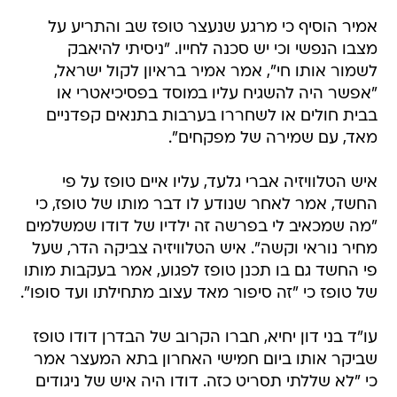
אמיר הוסיף כי מרגע שנעצר טופז שב והתריע על
מצבו הנפשי וכי יש סכנה לחייו. "ניסיתי להיאבק
לשמור אותו חי", אמר אמיר בראיון לקול ישראל,
"אפשר היה להשגיח עליו במוסד בפסיכיאטרי או
בבית חולים או לשחררו בערבות בתנאים קפדניים
מאד, עם שמירה של מפקחים".
איש הטלוויזיה אברי גלעד, עליו איים טופז על פי
החשד, אמר לאחר שנודע לו דבר מותו של טופז, כי
"מה שמכאיב לי בפרשה זה ילדיו של דודו שמשלמים
מחיר נוראי וקשה". איש הטלוויזיה צביקה הדר, שעל
פי החשד גם בו תכנן טופז לפגוע, אמר בעקבות מותו
של טופז כי "זה סיפור מאד עצוב מתחילתו ועד סופו".
עו"ד בני דון יחיא, חברו הקרוב של הבדרן דודו טופז
שביקר אותו ביום חמישי האחרון בתא המעצר אמר
כי "לא שללתי תסריט כזה. דודו היה איש של ניגודים