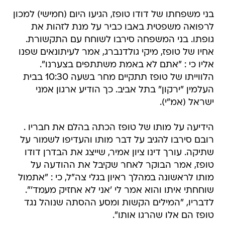
בני משפחתו של דודו טופז, הגיעו היום (חמישי) למכון
לרפואה משפטית באבו כביר על מנת לזהות את
גופתו. בני המשפחה סירבו לשוחח עם התקשורת.
אחיו של טופז, מיקי גולדנברג, אמר לעיתונאים שפנו
אליו כי : "אתם לא באמת משתתפים בצערנו".
הלווייתו של טופז תתקיים מחר בשעה 10:30 בבית
העלמין "ירקון" בתל אביב. כך הודיע ארגון אמני
ישראל (אמ"י).
הידיעה על מותו של טופז הכתה בהלם את חבריו .
רובם סירבו להגיב על דבר מותו והעדיפו לשמור על
שתיקה. עורך דינו ציון אמיר, שייצג את הבדרן דודו
טופז, אמר הבוקר לאחר שקיבל את ההודעה על
מותו לראשונה במהלך ראיון בגלי צה"ל, כי : "אתמול
שוחחתי איתו והוא אמר לי 'אני לא אחזיק מעמד'".
לדבריו, "המילים הקשות ומסע ההסתה שנוהל נגד
טופז הם אלו שהרגו אותו".