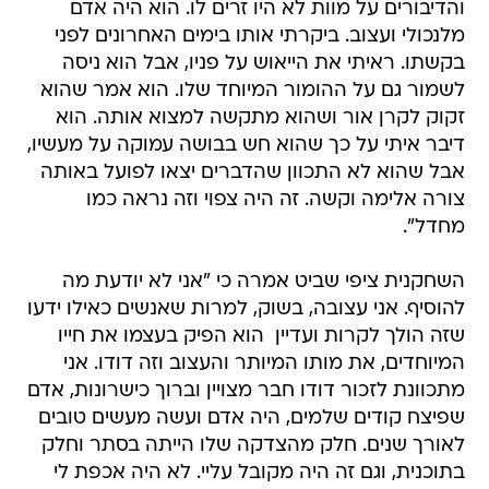
והדיבורים על מוות לא היו זרים לו. הוא היה אדם
מלנכולי ועצוב. ביקרתי אותו בימים האחרונים לפני
בקשתו. ראיתי את הייאוש על פניו, אבל הוא ניסה
לשמור גם על ההומור המיוחד שלו. הוא אמר שהוא
זקוק לקרן אור ושהוא מתקשה למצוא אותה. הוא
דיבר איתי על כך שהוא חש בבושה עמוקה על מעשיו,
אבל שהוא לא התכוון שהדברים יצאו לפועל באותה
צורה אלימה וקשה. זה היה צפוי וזה נראה כמו
מחדל".
השחקנית ציפי שביט אמרה כי "אני לא יודעת מה
להוסיף. אני עצובה, בשוק, למרות שאנשים כאילו ידעו
שזה הולך לקרות ועדיין  הוא הפיק בעצמו את חייו
המיוחדים, את מותו המיותר והעצוב וזה דודו. אני
מתכוונת לזכור דודו חבר מצויין וברוך כישרונות, אדם
שפיצח קודים שלמים, היה אדם ועשה מעשים טובים
לאורך שנים. חלק מהצדקה שלו הייתה בסתר וחלק
בתוכנית, וגם זה היה מקובל עליי. לא היה אכפת לי