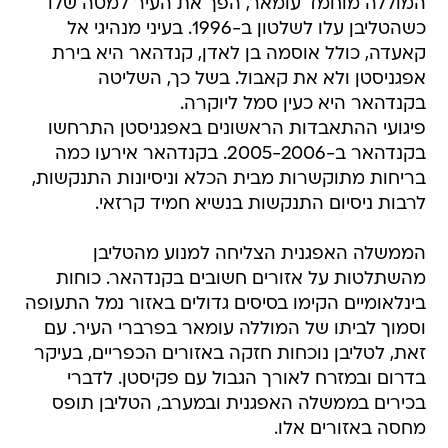
המוללה מוחמד עומאר, הפך את העיר למטה שלו
כשהטליבן עלו לשלטון ב-1996. בעיני מנהיגי אל
קאעדה, כולל אוסמה בן לאדן, קנדהאר היא בירת
אפגניסטן ולא את קאבול. בשל כך, השליטה
בקנדהאר היא כעין סמל ליוקרה.
פיגועי ההתאבדות הראשונים באפגניסטן התרחשו
בקנדהאר ב-2005-2006. בקנדהאר אירעו כמה
בריחות מתוקשרות מבית הכלא וניסיונות התנקשות,
לרבות ניסיום התנקשות בנשיא חמיד קרזאי.
הממשלה האפגנית הצליחה למנוע מהטליבן
מהשתלטות על אזורים חשובים בקנדהאר. כוחות
בינלאומיים הקימו בסיסים גדולים באזור נמל התעופה
וסמוך לביתו של המוללה עומאר בפרברי העיר. עם
זאת, לטליבן נוכחות חזקה באזורים הכפריים, בעיקר
בדרום ובמזרח לאורך הגבול עם פקיסטן. לדברי
בכירים בממשלה האפגנית ובמערב, הטליבן תופס
מחסה באזורים אלו.