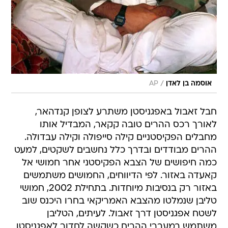
/
אוסמה בן לאדן
AP
חבל זאבול באפגניסטן משתרע לצופן קנדהאר,
לאורך רכס ההרים טובה קקאר, המבדיל אותו
מחבלים הפקיסטניים קילה סייפולה וקילה עבדולה.
ההרים מבודדים ובדרך כלל נחשבים לשקטים, למעט
כמה חיפושים של הצבא הפקיסטני אחר חמושי אל
קאעדה באזור. לפי הדיווחים, החמושים משתמשים
באזור רק בנסיבות מיוחדות. בתחילת 2002, חמושי
טליבן שנמלטו מהצבא האמריקאי בחרו היכנס שוב
לשטח אפגניסטן דרך זאבול. לעיתים, הטליבן
משתמש במעברי ההרים כשקשה לחדור לאפגניסטן