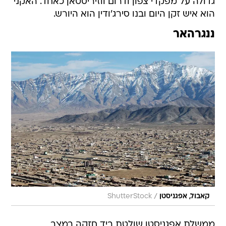
גדולה על מפקדי צפון ודרום ווזיריסטאן כאחד. האקני
הוא איש זקן היום ובנו סירג'ודין הוא היורש.
ננגרהאר
/
קאבול, אפגניסטן
ShutterStock
ממשלת אפגניסטן שולטת ביד חזקה במצב