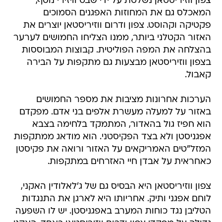
צפון ווזיריסטאן נשלטת על ידי שבט וויזירי נוסף,
המאכלס גם את המחוזות האפגנים הסמוכים
פקטיקה וקהוסט. צפון ודרום ווזיריסטאן יוצרים את
האזור הקטלני ביותר, ממנו הצליחו החמושים לערער
בהצלחה את המפה הפוליטית. קבוצות המבוססות
בצפון ווזיריסטאן מבצעות גם מתקפות על הבירה
קאבול.
הערכות אחרונות מציבות את מספר החמושים
באזור על למעלה מעשרת אלפים בני אדם. מפקדם
הוא חפיז גול בהאדור, המתמקד בלחימה בצבא
אפגניסטן ולא בצד הפקיסטני. הוא מודאג ממתקפות
המזל"טים האמריקאים על האזור ורואה את פקיסטן
כאחראית על אבדן חיי האזרחים במתקפות.
צפון ווזיריסטאן היא הבסיס גם של ג'לאלודין האקני,
לוחם אפגני ותיק. אחריותו היא לארגן את התנגדות
הטליבן נגד כוחות המערב באפגניסטן. יש לו השפעה