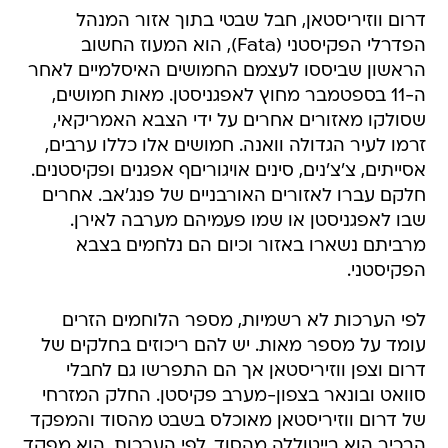
דרום ווזיריסטאן, חבל שבטי בתוך אזור המנהל
הפדרלי הפקיסטני (Fata), הוא המעוז החשוב
הראשון שביססו לעצמם החמושים האיסלמיים לאחר
ה-11 בספטמבר מחוץ לאפגניסטן. מאות חמושים,
שסולקו מאזורים אחרים על ידי הצבא האמריקאי,
זרמו לעיר הגדולה וואנה. חמושים אלו כללו ערבים,
אסייתים, צ'צ'נים, סינים אויגוריםף אפגנים ופקיסטנים.
חלקם עברו לאזורים האורבניים של פנג'אב. אחרים
שבו לאפגניסטן או שמו פעמיהם מערבה לאירן.
מרביתם נשארו באזור וכיום הם נלחמים בצבא
הפקיסטני.
לפי הערכות לא רשמיות, מספר הלוחמים הזרים
עומד על מספר מאות. יש להם ריכוזים בחלקים של
דרום וצפן ווזיריסטאן אך הם התפרשו גם לחבלי
סוואט ובונאר בצפון-מערב פקיסטן. החלק המזרחי
של דרום ווזיריסטאן מאוכלס בשבט מהסוד והמפקד
הבכיר הוא בייטוללה מהסוד. לפי הערכות, הוא מפקד