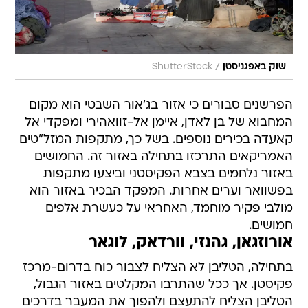
/
שוק באפגניסטן
ShutterStock
הפרשנים סבורים כי אזור בג'אור השבטי הוא מקום
המחבוא של בן לאדן, איימן אל-זוואהירי ומפקדי אל
קאעדה בכירים נוספים. בשל כך, מתקפות המזל"טים
האמריקאים התרכזו בתחילה באזור זה. החמושים
באזור נלחמים בצבא הפקיסטני וביצעו מתקפות
בפשוואר וערים אחרות. המפקד הבכיר באזור הוא
מולבי פקיר מוחמד, האחראי על כעשרת אלפים
חמושים.
אורוזגאן, גהנזי, וורדאק, לוגאר
בתחילה, הטליבן לא הצליח לצבור כוח בדרום-מרכז
פקיסטן. אך ככל שהתרבו המקלטים באזור הגבול,
הטליבן הצליח להתעצם ולהפוך את המעבר בדרכים