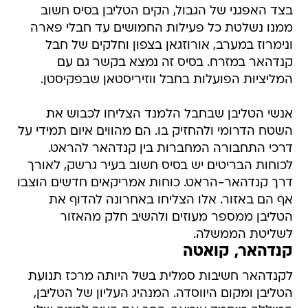
בצד האפגני של הגבול, הקים הטליבן בסיס חשוב
ממנו נשלטת כל פעילות החמושים עד חבלי פארה
ונימרוז במערב, אורוזגאן בצפון וחלקים של חבל
קנדהאר במזרח. בסיס זה נמצא בקשר גם עם
המליציות הפועלות בחבל ווזיריסטאן שבפקיסטן.
אנשי הטליבן שבחבל הלמנד הצליחו לכבוש את
השטח הדרומי ולהחזיק בו. הם מהווים איום תמידי על
דרכי התחבורה המחברות בין קנדהאר להראט.
לכוחות הבריטים יש בסיס חשוב בעיר גרשק, לאורך
דרך קנדהאר-הראט. כוחות אמריקאים חדשים הוצבו
אף הם באזור. אלו הצליחו באחרונה להדוף את
הטליבן ממספר מעוזים ולהשיב חלק מהאזור
לשליטת הממשלה.
קנדהאר, קואטה
לקנדהאר חשיבות סמלית בשל היותה מרכז תנועת
הטליבן ומקום היווסדה. המנהיג העליון של הטליבן,