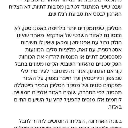
קילומטרים בלבד. אך מאחר האזור מיושב על ידי
שבט שיעי המתנגד לטליבן מסיבות דתיות, לא הצליח
הארגון לבסס את טביעת רגלו שם.
הטליבן, שמתמקדים יותר בלחימה באפגניסטן, לא
נכנסו גם לאזור השבטי של אורקזאי מאחר שאינו
חולק גבול עם אפגניסטן ומכאן שאין לו חשיבות
אסטרטגית. עם זאת, מליציות טליבן המונעות
מסכסוכים דתיים או המנסות להדוף את הכוחות
הפקיסטניים מהאזור השבטי, הקימו מעוזים בחבל
קוראם התחתון. אזור זה מתחבר לעיר מיר עלי
שבצפון ווזיריסטאן ועד חייבר בצפון. על האזור
מפקחים סגנים של מפקד הטליבן הבכיר בייטוללה
מהסוד. לפי הסברה, שוהים באזור אלפיים חמושים.
לוחמים אלו מנסים להפעיל לחץ על השיעים החיים
באזור.
בשנה האחרונה, הצליחו החמושים לחדור לחבל