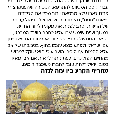
בפתח משוכנעים שההנהגה החדשה משולה לתרופה
עבור גוסס המשווע להתרפא. הסטירה שהעניקו צירי
פתח לאבו עלא מבטאת יותר מכל את סלידתם
מאותו "גוסס", מאותו דור ישן שכשל בניהול ענייניה
של הרשות וסרב לפנות את מקומו לדור החדש.
במשך שנים שימש אבו עלא כחבר בוועד המרכזי,
כראש הממשלה הפלסטיני וכראש צוות המשא ומתן
עם ישראל, ולפתע מצא עצמו בחוץ. בסביבתו של אבו
עלא ההמום אף סיפרו השבוע כי הוא שוקל לפרוש
מהחיים הפוליטיים. כעת נותר לראות אם אבו מאזן
בטובו יואיל "לתת ג'וב" לחברו משכבר הימים.
מחריף הקרע בין עזה לגדה