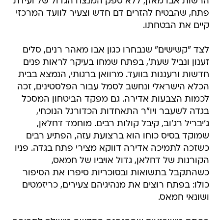
הרשות אבו מאזן, ללא ספק המנצח הגדול של ועידת
פתח, שהבטיח להזרים דם חדש וצעיר לוועד המרכזי 
קיים את הבטחתו.
לצד "קשישים" שנבחרו כגון אבו מאהר רנים, סלים
זענון ונביל שעת', בפתח שמחו בעיקר לראות פנים
חדשות ורעננות בוועד. מרוואן ברגותי, הנמצא בבית
הכלא הישראלי ונחשב לסמל עבור הפלסטינים, זכה
לכמות הצבעות אדירה. גם מפקד הביטחון המסכל
בגדה לשעבר ויו"ר התאחדות הכדורגל הנוכחי,
ג'יבריל רג'וב, קיבל קולות רבים. מוחמד דחלאן,
שמוקד בסיס כוחו הוא ברצועת עזה, הפתיע רבים
כשזכה לתמיכה אדירה דווקא מצירי פתח בגדה. פניו
הקורנות של דחלאן, גדול אויביו של חמאס,
כשהתקבל בתשואות ובסוכריות סיפרו את הסיפור
כולו: בפתח רוצים את מנהיגיהם צעירים, כריזמטים
ושונאי חמאס.