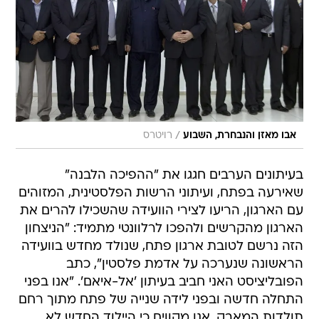
/
אבו מאזן והנבחרת, השבוע
רויטרס
בעיתונים הערבים חגגו את "ההפיכה הלבנה"
שאירעה בפתח, ועיתוני הרשות הפלסטינית, המזוהים
עם הארגון, הריעו לצירי הוועידה שהשכילו להרים את
הארגון מהקרשים ולהפכו לרלוונטי מתמיד: "הניצחון
הזה נרשם לטובת ארגון פתח, שנולד מחדש בוועידה
הראשונה שנערכה על אדמת פלסטין", כתב
הפובליציסט האני חביב בעיתון 'אל-איאם'. "אנו בפני
התחלה חדשה ובפני לידה שנייה של פתח מתוך רחם
תולדות המאבק. אנו מקווים כי היילוד החדש לא