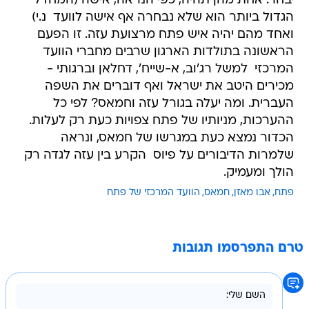
יבחר. אחת מהן תהיה, כפי הנראה, אישה (המחדל
הגדול ביותר הוא שלא נבחרה אף אישה לוועד  נ.י)
ואחד מהם יהיה איש פתח מרצועת עזה. זו הפעם
הראשונה בתולדות הארגון שרבים מחברי הוועד
המרכזי  למשל רג'וב, א-שייח', דחלאן וברגותי -
מכירים היטב את ישראל ואף דוברים את השפה
העברית. ומה יעלה בגורל עזה וחמאס? לפי כל
ההערכות, מניותיו של פתח צפויות כעת רק לעלות.
הכדור נמצא כעת במגרשו של חמאס, ונראה
שלמרות הדיבורים על פיוס  הקרע בין עזה לגדה רק
הולך ומעמיק.
פתח
אבו מאזן
חמאס
הוועד המרכזי של פתח
טרם התפרסמו תגובות