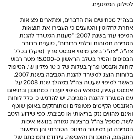
לסילוק המפגעים.
בצה"ל מכחישים את הדברים, ומתארים מציאות
אחרת לחלוטין והטוענים כי העבירו את תוצאות
המיפוי עוד בשנת 2007: "טענות המשרד להגנת
הסביבה תמוהות ובלתי ברורות", טוענים בדובר
צה"ל, "צה"ל ביצע מיפוי אזבסט פריך (פיקל) בכלל
הבסיסים והסיר בשלב הראשון כ-15.000 מטר רבוע
לוחות אזבסט פריך בעלות של כ 10 מיליון ש'. הטיפול
בלוחות הוצג למשרד להגנת הסביבה בשנת 2007.
באשר למיפוי שעשה צה"ל במהלך שנת 2008 על
אזבסט קשיח, ממצאי המיפוי יועברו כמתוכנן ובתיאום
עם המשרד להגנת הסביבה. יש להדגיש כי כלל לוחות
האזבסט הקיימים מטופלים ומתוחזקים באופן שוטף
ואינם מהווים נזק בריאותי או סביבתי. כפי שידוע היטב
לשר, מטפל צה"ל ברצינות גמורה בנושא איכות
הסביבה הן במישור החינוכי הסברתי והן במישור
התקצוב, התוכניות והאכיפה. עידודם ותמיכתם של