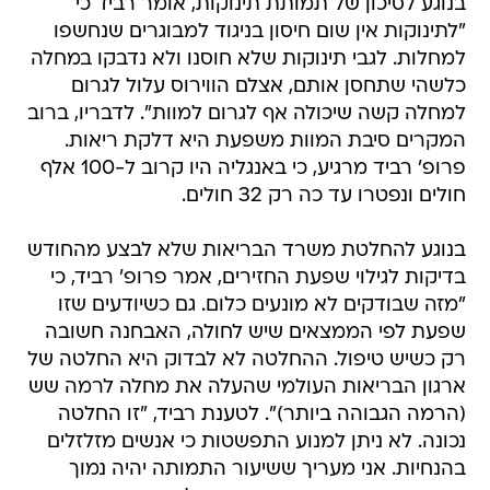
בנוגע לסיכון של תמותת תינוקות, אומר רביד כי
"לתינוקות אין שום חיסון בניגוד למבוגרים שנחשפו
למחלות. לגבי תינוקות שלא חוסנו ולא נדבקו במחלה
כלשהי שתחסן אותם, אצלם הווירוס עלול לגרום
למחלה קשה שיכולה אף לגרום למוות". לדבריו, ברוב
המקרים סיבת המוות משפעת היא דלקת ריאות.
פרופ' רביד מרגיע, כי באנגליה היו קרוב ל-100 אלף
חולים ונפטרו עד כה רק 32 חולים.
בנוגע להחלטת משרד הבריאות שלא לבצע מהחודש
בדיקות לגילוי שפעת החזירים, אמר פרופ' רביד, כי
"מזה שבודקים לא מונעים כלום. גם כשיודעים שזו
שפעת לפי הממצאים שיש לחולה, האבחנה חשובה
רק כשיש טיפול. ההחלטה לא לבדוק היא החלטה של
ארגון הבריאות העולמי שהעלה את מחלה לרמה שש
(הרמה הגבוהה ביותר)". לטענת רביד, "זו החלטה
נכונה. לא ניתן למנוע התפשטות כי אנשים מזלזלים
בהנחיות. אני מעריך ששיעור התמותה יהיה נמוך