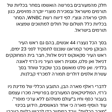
חלק מהמעורבים בפרשה הואשמו בסחר בכליות של
תורמים מישראל ובמכירת מוצרי יוקרה מזויפים, כגון
תיקי פראדה וגוצ'י. לפי דיווח רשת WNBC, הסחר
בכליות כלל תשלום של חולים למתווכים שמצאו
תורמים בישראל.
בסך הכל נעצרו 44 אנשים, בהם גם ראש העיר
הובוקן פיטר קמראנו שנכנס לתפקיד לפני 23 ימים,
ראש העיר סקאוקוס דניס אלוול, חבר בית המחוקקים
דניאל ואן פלט, וסגנית ראש העיר ניו ג'רזי לאונה
בלדיני. ואן פלט מואשם בכך שקיבל שוחד בסך
עשרת אלפים דולרים תמורה למכרזי קבלנות.
לדברי ראלף מארה הבן, התובע הכללי של מדינת ניו
ג'רזי, הפוליטיקאים המעורבים בפרשייה מכרו עצמם
בעבור כסף וחיו ב"עולם משלהם ללא ערכי מוסר".
עוד הוסיף מארה כי אחד הנאשמים, הידוע בכינוי
"מוכר הכליות", עבד כמתווך כדי לרכוש כליות בעברו