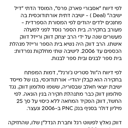
לפי דיווח "אסבורי פארק פרס", המוסד הדתי "דיל
ישיבה" (Deal ) - ישיבה דתית אורתודוכסית בה
מחנכים ילדים יהודים לפי המסורת הספרדית -
מעורב בחקירה. בית הספר נוסד לפני למעלה
מעשרים שנה על ידי הרב יצחק דווק ורייזל דווק
אישתו. הרב דווק היה נשיא בית הספר ורייזל מנהלת
הכספים עד 2006. לישיבה שתי מחלקות נפרדות:
בית ספר לבנים ובית ספר לבנות.
לפי דיווח ה"וול סטריט ג'ורנל", דמות המפתח
בחקירה הוא קבלן יהודי- אורתודוכסי, בנו של מייסד
ישיבת יוצאי חאלב שבסוריה, ששמו סולומון דווק. נגד
סולומון דווק כבר מתנהלת חקירה בגין הונאה. לפי
החשד, דווק הפקיד המחאה ללא כיסוי על סך 25
מיליון דולר בסניף בנק PNC ב-2006 ונעצר.
דווק נאלץ לפשוט רגל וחברת הנדל"ן שלו, שהחזיקה