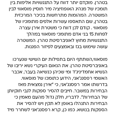
בטהרן. מוקדם יותר דווח על התנגשויות אלימות בין
תומכיו של מנהיג האופוזיציה מיר חוסיין מוסאווי לבין
המשטרה. המהומות מתרחשות בכיכר המרכזית
בטהרן, שם התאספו עשרות אלפים מתומכיו של
מוסאווי . קודם לכן דווח כי משטרת אירן עצרה
לפחות 15 בני אדם מתומכי מוסאווי במהלך
התנגשויות מחוץ לאוניברסיטת טהרן. המשטרה
עושה שימוש בגז ובאמצעים לפיזור הפגנות.
מוסאווי,השתתף היום בתפילות יום השישי שנערכו
באוניברסיטת טהרן. את הנאום העיקרי נשא יריבו של
הנשיא אחמדיניג'ד ומי שכיהן כנשיאה בעבר, אכבר
האשמי רפסנג'אני, הידוע כתומכו של מוסאווי.
בדרשתו אמר רפסנג'אני, כי "אירן נמצאית מאז
הבחירות במשבר. חייבים להסיר ספקות לגבי חוקיותן
של הבחירות". לדבריו, חלק גדול מהעם מאמין כי
הבחירות התנהלו באופן לא תקין ויש להסיר את
הספקות בנושא. כמו כן, קרא רפסנג'אני לשחרר מיד