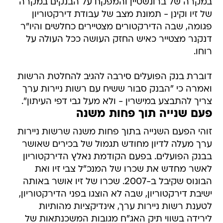
במקרה של ברונשטיין והמפקח על הבנקים במקרה
של זיו וקינן - תמונת מצב של עבודת דירקטוריון
פגומה, שבה הדירקטורים מצטיירים כחלשים והיו"ר
דנקנר מצטייר כאיש החזק העושה ככל העולה על
רוחו.
דוברת בנק הפועלים סירבה להגיב להחלטת הרשות
ואמרה כי "הבנק סבור ששיח עם רשות ניירות ערך
צריך להתבצע במישרין - ולא מעל גבי דפי העיתון".
פעם שנייה תוך פחות משנה
זוהי הפעם השנייה בתוך פחות משנה שרשות ניירות
ערך מעלה לדיון מחודש תגמול של בכירים שאושר
בבנק הפועלים. בפעם הקודמת נאלץ הדירקטוריון
לאשר מחדש את שכרו של המנכ"ל צבי זיו ואת
הבונוס שקיבל ב-2007. שכרו של זיו אושר באותה
ישיבת דירקטוריון, שבה לא הוצגו בפני הדירקטוריון,
לטענת רשות ניירות ערך, אינדיקציות מהותיות
לירידה בשווי תיק האג"ח מגובות המשכנתאות של