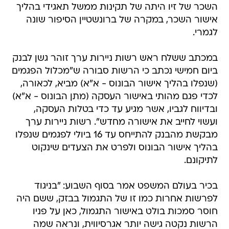
השכר של זיו היתה של תקינות ממשל תאגידי בהליך
אישור השכר, במקרה של ברונשטיין הסיפור שונה
לגמרי.
במכתב ששלח ראש רשות ניירות ערך זוהר גשן לבנק
ביום חמישי נכתב כי הרשות סבורה ש"מכלול הפגמים
(שנפלו בהליך אישור הבונוס - א"א) מביא, לכאורה,
לכדי פגם מהותי באישור העסקה (מתן הבונוס - א"א)
ובדיווח לגביו, אשר מגיע עד כדי בטלות העסקה,
ועשוי לחייב את אישורה מחדש". רשות ניירות ערך
מבקשת מהבנק להתייחס עד 16 ביולי לפגמים שנפלו
בהליך אישור הבונוס ולפרט את הצעדים שינקוט
לתיקונם.
בכיר בעולם המשפט אמר בסוף השבוע: "בניגוד
לפרשות אחרות כמו זו של התגמול בבזק, ששם היה
חוסר סמכות בולט באישור התגמול, כאן על פניו
הרשות נקטה גישה יותר אגרסיווית, ונראה שמה