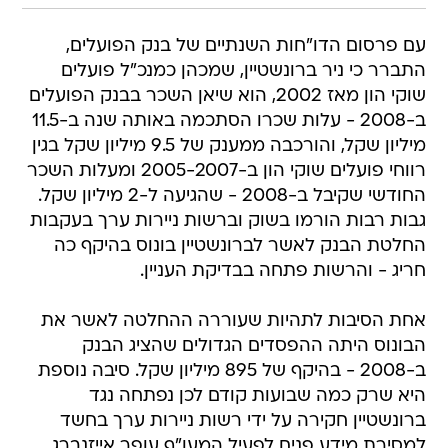
עם פרסום הדו"חות השנתיים של בנק הפועלים,
התברר כי ניר ברונשטיין, שמכהן כמנכ"ל פועלים
שוקי הון מאז 2002, הוא שיאן השכר בבנק הפועלים
ב-2008 - עלות שכרו הסתכמה באותה שנה ב-11.5
מיליון שקל, והורכבה ממענק של 9.5 מיליון שקל בגין
רווחי פועלים שוקי הון ב-2005-2007 ומעלות השכר
החודשי שקיבל ב-2008 - שהגיעה ל-2 מיליון שקל.
גבות רבות הורמו בשוק וברשות ניירות ערך בעקבות
החלטת הבנק לאשר לברונשטיין בונוס בהיקף כה
חריג - והרשות פתחה בבדיקת העניין.
אחת הסיבות לתהיות שעוררה ההחלטה לאשר את
הבונוס היתה ההפסדים הגדולים שהציג הבנק
ב-2008 - בהיקף של 895 מיליון שקל. סיבה נוספת
היא שרק כמה שבועות קודם לכן נפתחה נגד
ברונשטיין חקירה על ידי רשות ניירות ערך בחשד
למסירת מידע פנים לפעיל המעו"ף עופר אייזנברג