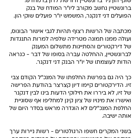
שוקי הון ניר ברונשטיין ודורשת לדון בו מחדש.
ברונשטיין נחשב מקורב ליו"ר המודח של בנק
הפועלים דני דנקנר, המשמש יו"ר פועלים שוקי הון.
מכתבה של הרשות רצוף תהיות לגבי אישור הבונוס,
ועולה ממנו תמונה מטרידה שלפיה למרות התנגדות
של דירקטורים והסתייגות מתשלום המענק
לברונשטיין, ההחלטה עברה בסופו של דבר - כנראה
הודות לעוצמתו של יו"ר הבנק דני דנקנר.
כך היה גם בפרשת החלפתו של המנכ"ל הקודם צבי
זיו. הדירקטורים קיימו דיון קצרצר בהודעת הפרישה
של זיו, לא ביררו את חילוקי הדעות בינו לבין דנקנר
ואישרו את מינויו של ציון קינן למחליפו אף שסוגיית
החלפת המנכ"לים לא הוגדרה מראש בסדר היום של
אותה ישיבה.
בשני המקרים חשפו הרגולטורים - רשות ניירות ערך