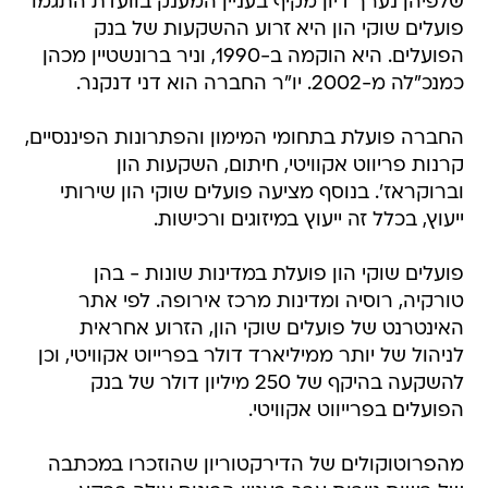
שלפיהן נערך דיון מקיף בעניין המענק בוועדת התגמו
פועלים שוקי הון היא זרוע ההשקעות של בנק
הפועלים. היא הוקמה ב-1990, וניר ברונשטיין מכהן
כמנכ"לה מ-2002. יו"ר החברה הוא דני דנקנר.
החברה פועלת בתחומי המימון והפתרונות הפיננסיים,
קרנות פריווט אקוויטי, חיתום, השקעות הון
וברוקראז'. בנוסף מציעה פועלים שוקי הון שירותי
ייעוץ, בכלל זה ייעוץ במיזוגים ורכישות.
פועלים שוקי הון פועלת במדינות שונות - בהן
טורקיה, רוסיה ומדינות מרכז אירופה. לפי אתר
האינטרנט של פועלים שוקי הון, הזרוע אחראית
לניהול של יותר ממיליארד דולר בפרייוט אקוויטי, וכן
להשקעה בהיקף של 250 מיליון דולר של בנק
הפועלים בפרייווט אקוויטי.
מהפרוטוקולים של הדירקטוריון שהוזכרו במכתבה