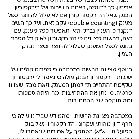
דנקנר, שנהנה מגיבוי של בעלת השליטה בבנק, שרי
אריסון. כך לדוגמה, באחת הישיבות של דירקטוריון
הבנק שאל הדירקטור קורן אם לא עלול להיווצר כפל
מענק (double counting) עקב זאת, ועל כך השיב
דנקנר כי העניין נבדק ולא יתאפשר כפל מענק. עם
זאת, ברשות מציינים כי הדירקטוריון לא קיבל הסבר
בנוגע לכפל המענק שעלול להיווצר וכיצד נבדק
העניין.
בנוסף מציינת הרשות במכתבה כי מפרוטוקולים של
ישיבות דירקטוריון הבנק עולה כי נאמר לדירקטוריון
שקיימת "התחייבות" למתן המענק, וזאת מבלי שצוינו
פרטיה, מי נתן את ההתחייבות, מה היתה סמכותו
ומה תוקפה של ההתחייבות.
במכתבה מציינת הרשות: "מהמידע שבידינו עולה כי
חרף דיון מהותי ועקרוני, הדירקטוריון (של בנק
הפועלים - א"א) הסתמך על אמירות שנאמרו לו,