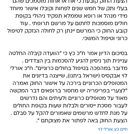
הצעת החוק קובעת כי אח או אחות מוסמכים שהם
בעלי ותק של חמש שנים לפחות וקיבלו אישור מיוחד
מידי מנהל או רופא שממלא תפקיד ניהולי בקופת
חולים מוסמכות לחתום על מרשם תרופתי . עוד
קובע החוק כי המרשם יינתן רק לחולה הנזקק לטיפול
כרוני וטיפול המשכי.
בסיכום הדיון אמר ח"כ כץ כי "הוועדה קיבלה החלטה
עניינית תוך ניסיון להגיע להסכמות בין הצדדים .
מדובר במהפכה בטיפול בחולים כרוניים". ח"כ אורלי
לוי אבקסיס (ישראל ביתנו), שייצגה בדיונים את
המטופלים הכרוניים בירכה על אישור החוק ואמרה
"לצערי בפריפריה יש מחסור ברופאים דבר המקשה
מאוד על מטופלים כרוניים ולעיתים והם נדרשים
לעבור מסכת ייסורים ולבלות שעות בקופת החולים
על מנת לחדש מרשמים שאמורים להקל על סבלם .
הצעת החוק באה לפתור את מצוקתם ".
חיים כץ
אורלי לוי