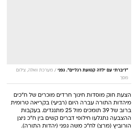
/
"דיברתי עם ילדה קטועת רגליים". גפני
מערכת וואלה, צילום
מסך
הצעת חוק מוסדות חינוך חרדים מוכרים של ח"כים
מיהדות התורה עברה היום (רביעי) בקריאה טרומית
ברוב של 39 תומכים מול 25 מתנגדים. בעקבות
ההצבעה נתגלעו חילופי דברים קשים בין ח"כ ניצן
הורוביץ (מרצ) לח"כ משה גפני (יהדות התורה).
הורוביץ אמר כי "במשרד החינוך מזהירים שחקיקת
החוק תגרום למעבר תלמידים מהחינוך הממלכתי