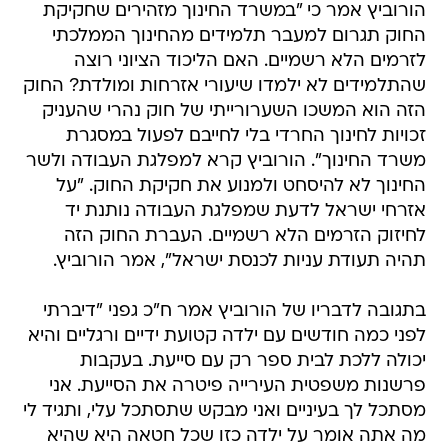
לזרמים הלא רשמיים. האם הליכוד הציוני רוצה
שהתלמידים לא ילמדו שיעורי אזרחות ומולדת? החוק
הזה הוא המשכו השערורייתי של חוק נהרי שהעניק
זכויות לחינוך החרדי בלי לחייבם לפעול במסגרת
משרד החינוך". הורוביץ קרא למפלגת העבודה ולשר
החינוך לא להיסחט ולמנוע את חקיקת החוק. "על
אזרחי ישראל לדעת שמפלגת העבודה נותנת יד
לחיזוק הזרמים הלא רשמיים. העברת החוק הזה
תהיה תעודת עניות לכנסת ישראל", אמר הורוביץ.
בתגובה לדבריו של הורוביץ אמר ח"כ גפני "דיברתי
לפני כמה חודשים עם ילדה קטועת ידיים ורגליים והיא
יכולה ללכת לבית ספר רק עם סייעת. בעקבות
פרשנות משפטית העירייה פיטרה את הסייעת. אני
מסתכל לך בעיניים ואני מבקש שתסתכל עלי, ותגיד לי
מה אתה אומר על ילדה כזו שכל חטאה היא שהיא
חרדית. שום דבר אחר. 20 דקות דיברת על
פלורליזם. אתה תתבייש לך! אנשים פלורליסטים עד