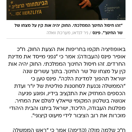
"זהו חיסול החינוך הממלכתי. החוק יהיה אות קין על מצחו של
/
שר החינוך". פינס
ניר לנדאו, מערכת וואלה
באופוזיציה תקפו בחריפות את הצעת החוק. ח"כ
אופיר פינס (העבודה): אמר כי "גפני מייסד את מדינת
החרדים. זהו חיסול החינוך הממלכתי. החוק יהיה אות
קין על מצחו של שר החינוך. בתוך עשרים שנה
ישראל תהפוך למדינת הלכה". פינס טען כי
"הממשלה נכנעת לסחטנות פוליטית של יו"ר ועדת
הכספים המחזיק את התקציב בידיו, ופוגע פגיעה
אנושה בשלטון המקומי שייאלץ לשלם את המחיר.
מפלגות העבודה, הליכוד, ישראל ביתנו והבית היהודי
מוכרות את רוב הציבור לידי מיעוט קיצוני".
ח"כ שלמה מולה (קדימה) אמר כי "ראש הממשלה
משחד את יהדות התורה בתמורה לתקציב ומוכר את
הרשויות המקומיות הקורסות תחת העול. ראש