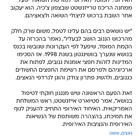
האירופי. 'המוסד האירופי למורשת השואה' יפעל
ממחנה הריכוז טרייזנשטט שבצפון צ'כיה. הוא יעקוב
אחר השבת ברכוש לניצולי השואה ולצאציהם.
"יש נושאים רבים בהם עלינו לטפל, משום שרק חלק
מהרכוש הגנוב הושב לבעליו", נאמר בהכרזה על
הקמת המוסד, שיפעל לפי העקרונות שגובשו בכנס
בנושא שנערך בוושינגטון בשנת 1998. אז הסכימו
המדינות לזהות חפצי אומנות גנובים, לפתוח את
ארכיוניהם ולפרסם את רשימת החפצים החשודים
כגנובים, ולהשיג פתרון צודק והוגן לנרדפי הנאצים.
זאת הפעם הראשונה שיש מנגנון חוקתי לטיפול
בנושא", אמר סטיוארט אייזנשטט, ראש המשלחת
האמריקאית. האיחוד האירופי התחייב להעניק לגוף
את תמיכתו, בהצהרה משותפת של הנשיאות
האירופית והנציבות האירופית.
נאצים
שואה