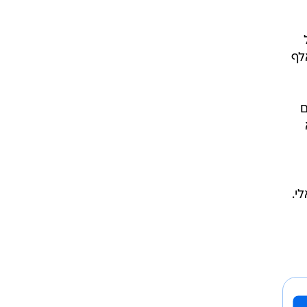
לף
ם
י.