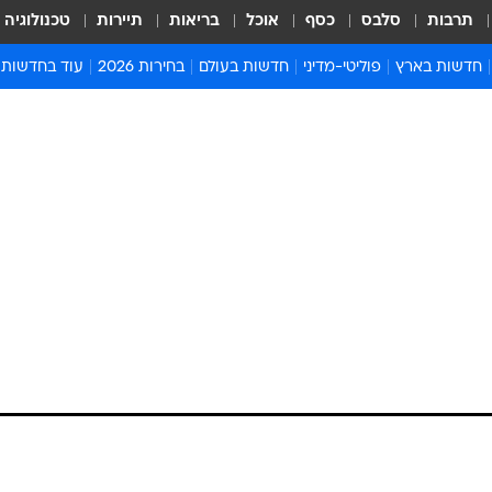
תרבות
סלבס
כסף
אוכל
בריאות
תיירות
טכנולוגיה
חדשות בארץ
פוליטי-מדיני
חדשות בעולם
בחירות 2026
עוד בחדשות
אירועים בארץ
פוליטיקה וממשל
המזרח התיכון
דעות ופרשנויו
חדשות פלילים ומשפט
יחסי חוץ
אירופה
סרי ושלזינגר
חינוך
אמריקה
פרויקטים מיוח
ישראלים בחו"ל
אסיה והפסיפיק
אסור לפספס
בריאות
אפריקה
מדע וסביבה
חברה ורווחה
הנחיות פיקוד 
ארכיון מדורים
זמני כניסת ש
לוח חופשות וח
לוח שנה
חדשות יהדות
חדשות המשפ