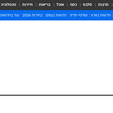
תרבות
סלבס
כסף
אוכל
בריאות
תיירות
טכנולוגיה
חדשות בארץ
פוליטי-מדיני
חדשות בעולם
בחירות 2026
עוד בחדשות
אירועים בארץ
פוליטיקה וממשל
המזרח התיכון
דעות ופרשנויו
חדשות פלילים ומשפט
יחסי חוץ
אירופה
סרי ושלזינגר
חינוך
אמריקה
פרויקטים מיוח
ישראלים בחו"ל
אסיה והפסיפיק
אסור לפספס
בריאות
אפריקה
מדע וסביבה
חברה ורווחה
הנחיות פיקוד 
ארכיון מדורים
זמני כניסת ש
לוח חופשות וח
לוח שנה
חדשות יהדות
חדשות המשפ