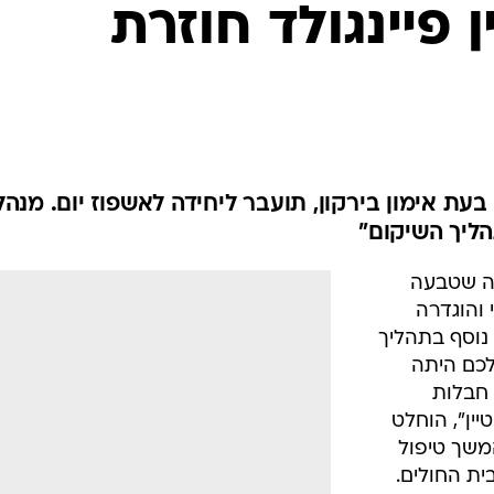
המייל האדום
 פיינגולד חוזרת
ת אימון בירקון, תועבר ליחידה לאשפוז יום. מנהל
הליך השיקום"
רה שטבעה
 והוגדרה
וסף בתהליך
כם היתה
 חבלות
יין", הוחלט
שך טיפול
ית החולים.