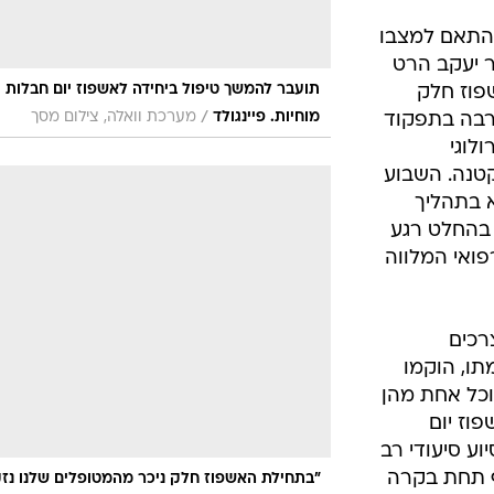
התאם למצבו
ר יעקב הרט
תועבר להמשך טיפול ביחידה לאשפוז יום חבלות
שפוז חלק
/
מוחיות. פיינגולד
מערכת וואלה, צילום מסך
רבה בתפקוד
ולוגי
טנה. השבוע
 בתהליך
 בהחלט רגע
ואי המלווה
רכים
ו, הוקמו
וכל אחת מהן
וז יום
וע סיעודי רב
יף תחת בקרה
"בתחילת האשפוז חלק ניכר מהמטופלים שלנו נז