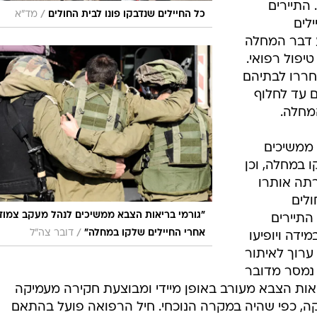
 התיירים
/
כל החיילים שנדבקו פונו לבית החולים
מד"א
לים
ע דבר המחלה
טיפול רפואי.
הם שוחררו לבתיהם
 עד לחלוף
מחלה.
 ממשיכים
 במחלה, וכן
תה אותרו
ולים
"גורמי בריאות הצבא ממשיכים לנהל מעקב צמוד
התיירים
/
אחרי החיילים שלקו במחלה"
דובר צה"ל
ידה ויופיעו
ערוך לאיתור
נמסר מדובר
אות הצבא מעורב באופן מיידי ומבוצעת חקירה מעמיקה
, כפי שהיה במקרה הנוכחי. חיל הרפואה פועל בהתאם