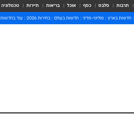
תרבות
סלבס
כסף
אוכל
בריאות
תיירות
טכנולוגיה
חדשות בארץ
פוליטי-מדיני
חדשות בעולם
בחירות 2026
עוד בחדשות
אירועים בארץ
פוליטיקה וממשל
המזרח התיכון
דעות ופרשנויו
חדשות פלילים ומשפט
יחסי חוץ
אירופה
סרי ושלזינגר
חינוך
אמריקה
פרויקטים מיוח
ישראלים בחו"ל
אסיה והפסיפיק
אסור לפספס
בריאות
אפריקה
מדע וסביבה
חברה ורווחה
הנחיות פיקוד 
ארכיון מדורים
זמני כניסת ש
לוח חופשות וח
לוח שנה
חדשות יהדות
חדשות המשפ