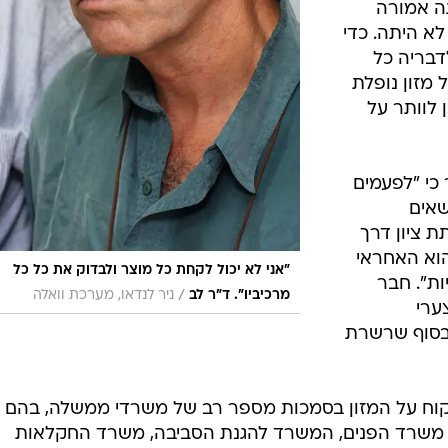
ה אמורה
לא היתה. כדי
לדבריה כל
 מזון נופלת
לוותר על
כי "לפעמים
שאים
ת ציון דרך
הוא האחראי
"אני לא יכול לקחת כל מוצר ולבדוק את כל כל
ות". חבר
/
מרכיביו". ד"ר לב
ניר לנדאו, מערכת וואלה
ערי
בסוף שרשרת
קוח על המזון בסמכות מספר רב של משרדי ממשלה, בהם
שרד הפנים, המשרד להגנת הסביבה, משרד החקלאות