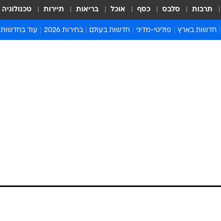
תרבות
סלבס
כסף
אוכל
בריאות
תיירות
טכנולוגיה
חדשות בארץ
פוליטי-מדיני
חדשות בעולם
בחירות 2026
עוד בחדשות
אירועים בארץ
פוליטיקה וממשל
המזרח התיכון
דעות ופרשנויו
חדשות פלילים ומשפט
יחסי חוץ
אירופה
סרי ושלזינגר
חינוך
אמריקה
פרויקטים מיוח
ישראלים בחו"ל
אסיה והפסיפיק
אסור לפספס
בריאות
אפריקה
מדע וסביבה
חברה ורווחה
הנחיות פיקוד 
ארכיון מדורים
זמני כניסת ש
לוח חופשות וח
לוח שנה
חדשות יהדות
חדשות המשפ