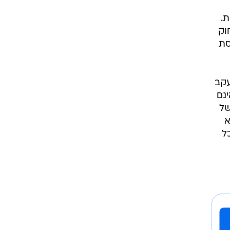
ת.
צעת חוק
סת
עקב
נם
של
א
ל