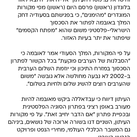
והישראלים. מסרו העיתון "אל-חיאת" היוצא לאור
בלונדון (ראשון) פרסם היום (ראשון) מפי מקורות
המוגדרים "מהימנים", כי בפגישתם בסעודיה דחק
המלך באובמה לפתור את הסכסוך
הישראלי-פלסטיני משום שהוא "מפתח הקסמים"
שיפתור את יתר בעיות האזור.
על פי המקורות, המלך הסעודי אמר לאובמה כי
"הסבלנות של הערבים פוקעת" בכל הקשור לפתרון
הסכסוך במזרח התיכון וכי יוזמת השלום הערבית
ב-2002 לא נבעה מחולשה אלא גובשה "משום
שהערבים רוצים להשיג שלום ולחיות בשלום".
העיתון דיווח כי עבדאללה ביקש מאובמה להיות
מעורב באופן רציני בפתרון הסוגיה הפלסטינית
ובכפיית פתרון "אם הדבר יחייב זאת". על פי מקורות
העיתון, השניים דנו בשורה ארוכה של נושאים, ביניהם
גם המשבר הכלכלי העולמי, מחירי הנפט ופרויקט