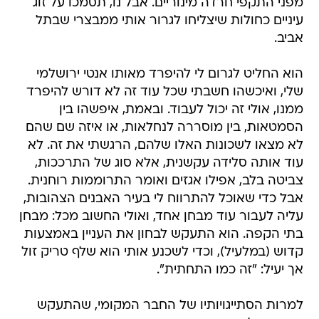
מפני התקפי חרדה מינוריים. אבל נו, תסמכו על זוג
עיניים כחולות שיצליחו לגרור אותי ממבצרי שבתל
אביב.
הוא החליט לגרום לי להיפרד מאותו אנטי ירושלמי
שלי, ואיכשהו חשבתי שכל עוד זה לא דורש להיפרד
ממנו, אולי זה יכול לעבוד. ובאמת, איפשהו בין
הסמטאות, בין מוסררה לנחלאות, או איזה שם שהם
לא מצאו לשכונות האלו שלהם, הרגשתי את זה. לא
עוד אותה סלידה עקשנית, אלא סוג של התרככות,
צביטה בלב, אפילו אגזים ואומר התרוממות רוחנית.
אבל כדי שאוכל להתרווח לי בעיר האבנים הצהובות,
עליה לעבור עוד מבחן אחד, ואולי החשוב מכל: מבחן
בתי הקפה. הוא התעקש לבחון את העניין באמצעות
קדוש (במלעיל), וכדי לשכנע אותי הוא שלף טריק זול
אך יעיל: "זה כמו התחתית".
למרות הסתייגויותיו של החבר המקומי, שהתעקש