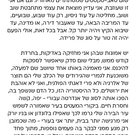
שום סאב-טקסטים שמסתתרים מאחוריו. וגם אם אני
זו שעוזבת, אני עדיין מוצאת את עצמי מתחבטת שוב
ושוב, מחליטה על עוד ניסיון, רק עוד שבוע, שבועיים,
עד המריבה הבאה, עד שאעבור דירה, או מדינה, עד
שיבוא הקיץ ויהיה יותר קל. אבל בכל זאת, אולי הפעם
יהיה זה טור על סוג של פרידה.
יש אמונות שבהן אני מחזיקה באדיקות, בחרדת
קודש ממש, מבלי שום סדק שיאפשר לספקות
להיכנס. אני מאמינה באותו אחד שיושב שם למעלה,
משוכנעת לגמרי שהגירודים של הכלב שלי הם תוצר
של אלרגיה ולא פרי דאגתי הפולנית, ואני לא אוהבת
את ירושלים. כל ההיסטוריה הזו, כל הדם שנשפך בה,
הפכו אותה לסוג של אנדרטה עבורי - יפה, קשה
וחסרת חיים. ביקורי המעטים בעיר שאמורה לשמש
עיר הבירה שלי גרמו לכך שאפילו בלונדון או בניו יורק
אני מרגישה יותר בבית, יותר אני בעורי - מה שכמובן
רק מנע ממני לבקר בה פעמים נוספות, מתוך פחד