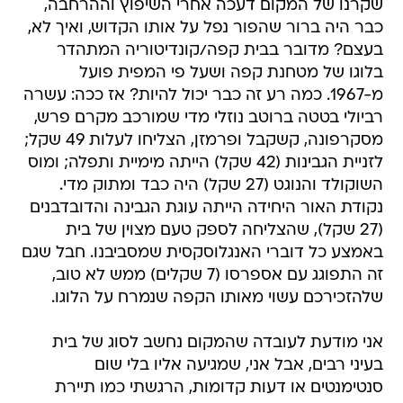
שקרנו של המקום דעכה אחרי השיפוץ וההרחבה,
כבר היה ברור שהפור נפל על אותו הקדוש, ואיך לא,
בעצם? מדובר בבית קפה/קונדיטוריה המתהדר
בלוגו של מטחנת קפה ושעל פי המפית פועל
מ-1967. כמה רע זה כבר יכול להיות? אז ככה: עשרה
רביולי בטטה ברוטב נוזלי מדי שמורכב מקרם פרש,
מסקרפונה, קשקבל ופרמזן, הצליחו לעלות 49 שקל;
לזניית הגבינות (42 שקל) הייתה מימיית ותפלה; ומוס
השוקולד והנוגט (27 שקל) היה כבד ומתוק מדי.
נקודת האור היחידה הייתה עוגת הגבינה והדובדבנים
(27 שקל), שהצליחה לספק טעם מצוין של בית
באמצע כל דוברי האנגלוסקסית שמסביבנו. חבל שגם
זה התפוגג עם אספרסו (7 שקלים) ממש לא טוב,
שלהזכירכם עשוי מאותו הקפה שנמרח על הלוגו.
אני מודעת לעובדה שהמקום נחשב לסוג של בית
בעיני רבים, אבל אני, שמגיעה אליו בלי שום
סנטימנטים או דעות קדומות, הרגשתי כמו תיירת