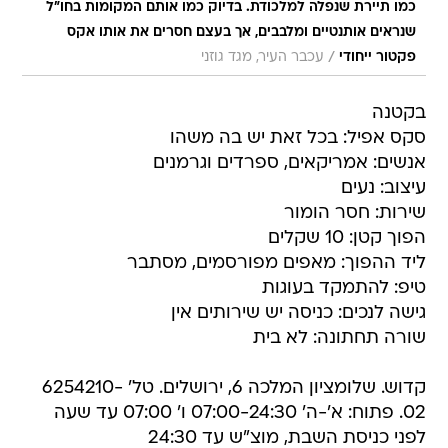
כמו תיירת שנפלה למלכודת. בדיוק כמו אותם המקומות בחו"ל
שנראים אותנטיים ומלבבים, אך בעצם חסרים את אותו אקס
/
פקטור ייחודי
עכבר העיר, מגד גוזני
בקטנה
סקס אפיל: בכל זאת יש בה משהו
אנשים: אמריקאים, ספרדים וגרמנים
עיצוב: נעים
שירות: חסר הומור
הפוך קטן: 10 שקלים
ליד ההפוך: מאפים מפורסמים, מסתבר
טיפ: להתמקד בעוגות
גישה לנכים: כניסה יש שירותים אין
שורה תחתונה: לא בית
קדוש. שלומציון המלכה 6, ירושלים. טל' 6254210-
02. פתוח: א'-ה' 07:00-24:30 ו' 07:00 עד שעה
לפני כניסת השבת, מוצ"ש עד 24:30