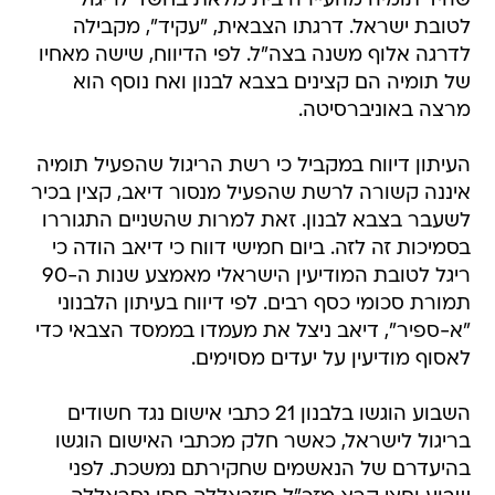
שהיד תומיה מהעיירה בית מלאת בחשד לריגול
לטובת ישראל. דרגתו הצבאית, "עקיד", מקבילה
לדרגה אלוף משנה בצה"ל. לפי הדיווח, שישה מאחיו
של תומיה הם קצינים בצבא לבנון ואח נוסף הוא
מרצה באוניברסיטה.
העיתון דיווח במקביל כי רשת הריגול שהפעיל תומיה
איננה קשורה לרשת שהפעיל מנסור דיאב, קצין בכיר
לשעבר בצבא לבנון. זאת למרות שהשניים התגוררו
בסמיכות זה לזה. ביום חמישי דווח כי דיאב הודה כי
ריגל לטובת המודיעין הישראלי מאמצע שנות ה-90
תמורת סכומי כסף רבים. לפי דיווח בעיתון הלבנוני
"א-ספיר", דיאב ניצל את מעמדו בממסד הצבאי כדי
לאסוף מודיעין על יעדים מסוימים.
השבוע הוגשו בלבנון 21 כתבי אישום נגד חשודים
בריגול לישראל, כאשר חלק מכתבי האישום הוגשו
בהיעדרם של הנאשמים שחקירתם נמשכת. לפני