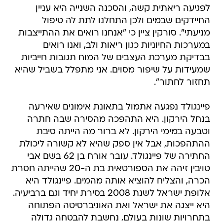
לפגיעה ריאתית קשה, והסכנה השנייה היא עניין
החיידקים שבמים ולכן התחלנו לתת לה טיפול
מניעתי". סורקין ציין כי "אנחנו רואים את ההתייצבות
במערכות החיוניות כגון ריאות ולב, ואנו רואים
בבדיקת מערכת העצבים של המוח תגובות חייביות
שמעידות על שיפור מסוים. אני מתפלל בשביל שהיא
תחזור לחתור".
פיינגולד נפגעה אתמול בתאונת אימונים שאירעה
בנחל הירקון. היא התהפכה מהסירה שבה חתרה
וטבעה במימי הירקון. לא ברור מה הייתה סיבת
ההתהפכות, אבל אין ספק שהיא לא קשורה ליכולת
החתירה של פיינגולד. עובר אורח בן 62 בשם אבי
טויבין זיהה את הספורטאית בת ה-20 שהייתה חסרת
הכרה, והצליח להוציא אותה מהמים. פיינגולד היא
אלופת ישראל לשנת 2008 בסירת יחיד וגם ברביעיה.
היא ייצגה את ישראל ואת האוניברסיטה הפתוחה
בתחרויות שונות בעולם, נחשבת להבטחה גדולה