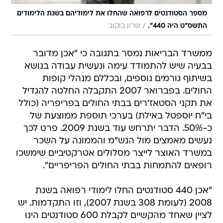
מספר הסטודנטים לרפואה שהחלו את לימודיהם בשנת הלימודים
/
התשס"ט היה 440".
שרון בוקוב
ממשרד הבריאות נמסר בתגובה כי "אכן מדובר
בבעיה שיש להתמודד עימה ונעשית עבודה בנושא
בשיתוף גורמים נוספים, ובכללם מנהלי קופות
החולים. בפברואר 2007 התקבלה החלטה להגדיל
את תקני הסטאז'רים בבתי החולים בפריפריה (כולל
בי"ח יוספטל באילת) בערכי תוספת ממוצעת של
כ-50%. הדבר יתרחש עוד בשנת 2009. פרט לכך
נעשים מאמצים מול הנש"מ והממונה על השכר
במשרד האוצר לייצר מסלולים אטרקטיביים שימשכו
רופאים להתמחות בבתי החולים הפריפריים".
"אכן 440 סטודנטים החלו לימודי רפואה בשנת
2008 (לעומת 308 בשנת 2007), וזו התקדמות. יש
לציין שאחד מהקשיים לקבלת 600 סטודנטים הינו