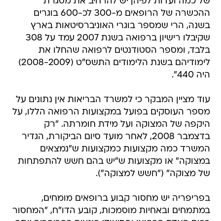
של כמה ועדות לפיהן יש להרחיב את מסגרת
ההכשרה של הרופאים מ-300 לכ-600 בוגרים
בשנה, הרי שמספר בוגרי האוניברסיטאות בארץ
שקיבלו רישיון ברפואה בשנת 2007 עמד על 308
בלבד, ומספר הסטודנטים לרפואה שהחלו את
לימודיהם בשנת הלימודים התשס"ט (2008-2009)
היה 440".
עוד מציין המבקר כי למשרד הבריאות אין נתונים על
מספר העוסקים בפועל במקצועות הרפואה הללו, על
היקפה של המצוקה ועל מידת חומרתה. "רק
בדצמבר 2008, לאחר מועד סיום הביקורת, הגדיר
המשרד כמה מקצועות כמקצועות ש"נמצאים
במצוקה" או מקצועות ש"יש בהם חשש להתפתחות
של מצוקה" ("חשש למצוקה").
בפריפריה יש מחסור קבוע ברופאים מומחים,
במתמחים ובאחיות מוסמכות, קובע הדו"ח, "המחסור