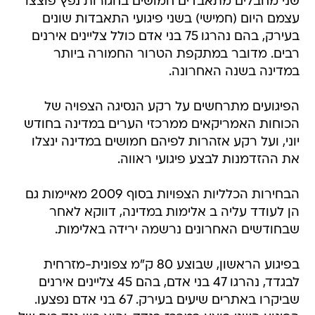
שני מחבלים מתאבדים חמושים בחגורות נפץ פוצצו
עצמם היום (חמישי) בשני פיגועי התאבדות שונים
בעירק, בהם נהרגו 75 בני אדם כולל צליינים אירנים
רבים. מדובר במתקפת הטרור החמורה ביותר
במדינה בשנה האחרונה.
הפיגועים מתרחשים על רקע הנסיגה הצפויה של
הכוחות האמריקאים ממרכזי הערים במדינה בחודש
יוני, ועל רקע אזהרות לפיהם חמושים במדינה ינצלו
את ההזדמנות לבצע פיגועי ראווה.
הבחירות הכלליות הצפויות בסוף 2009 מאיימות גם
הן לעודד עליה ב אלימות במדינה, דווקא לאחר
שבחודשים האחרונים נרשמה ירידה באלימות.
בפיגוע הראשון, שבוצע 80 ק"מ צפונית-מזרחית
לבגדד, נהרגו 47 בני אדם, בהם 45 צליינים אירנים
שביקרו באתרים שיעים בעירק. 67 בני אדם נפצעו.