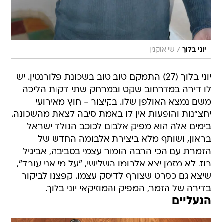
/
יוני בלוך
שי אוקנין
יוני בלוך (27) התמקם טוב טוב בשכונת פלורנטין. יש
לו דירה במדרחוב שקט ובמרחק שתי דקות הליכה
משם נמצא האולפן שלו. בקיצור - חוץ מאירועי
יחצ"נות והופעות אין לו באמת סיבה לצאת מהשכונה.
בימים אלה הוא מפיק אלבום לכוכב הנולד ישראל
בראון, ושותף מלא ביצירת אלבומה החדש של
הזמרת עם הכי הרבה הומור עצמי בסביבה, אביגיל
רוז. לא מזמן יצא אלבומו השלישי, "על מי אני עובד",
שיצא גם כסרט שצורף לדיסק עצמו. קפצנו לביקור
בדירה של הזמר, המפיק והמוזיקאי יוני בלוך.
הנעליים