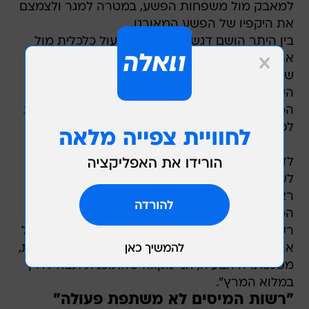
למאבק מול משפחות הפשע, במטרה למגר ולצמצם
את היקפיו של הפשע המאורגן.
בין היתר הושם דגש על הצורך לפעול כלכלית מול
ארגוני הפשע במטרה להביא לקריסתם, צעדים
שנעשים כשגרה בכל מדינות המערב. אחת הבעיות
העיקריות שעלתה, נעוצה בשיתוף פעולה של רשות
המסים, אשר דרשה תוספת תקציב מיוחדת על מנת
לפעול בנושא זה.
לדברי אולמרט, "לא יתכן שסכסוכים פנימיים יגרמו
לעיכוב בהוצאתה לפועל של תוכנית ממשלתית מול
ראשי הפשע המאורגן. המשטרה, שניצבת בחזית
המאבק הזה, לא יכולה לעשות זאת ללא סיוע של
רשות המסים, שהיא נדבך חשוב מאוד במלחמה מול
ארגונים העוסקים בהלבנת הון ובהעלמת מסים. כעת,
משנפתרה הבעיה, אני מקווה שהתוכנית תצא לדרך
במלוא המרץ".
"רשות המיסים לא משתפת פעולה"