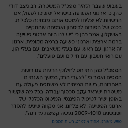
בשבוע שעבר הזהיר מפכ"ל המשטרה, רב ניצב דודי
כהן, כי ארגוני הפשיעה בישראל ימשיכו לפעול, אם
הרשויות לא יצליחו למוטט אותם מבחינה כלכלית.
בכנס של הפורום לביטחון ואבטחה שהתקיים
באשקלון, אמר כהן כי "יש לנו היום ארגוני פשיעה
ברמה ארצית וארגוני פשיעה ברמה מקומית. ארגון
זה ארגון, עם ראש, עם בעלי משאבים, עם בעלי הון,
עם רואי חשבון, עם חיילים ועם פועלים".
המפכ"ל כהן התייחס לחילוקי הדעות עם רשות
המסים ואמר כי "לצערי הרב, במשך השנתיים
האחרונות, רשות המיסים לא משתפת פעולה עם
משטרת ישראל עקב סכסוך עבודה. בכל מה שקשור
באופן ישיר לטיפול הפיננסי, המיטוט הכלכלי של
ארגוני הפשיעה, לא צלחנו. אני מקווה שיגיעו להסדר
ושבשנים 2009-1010 נעשה קפיצת מדרגה".
פשע מאורגן
אהוד אולמרט
רשות המסים