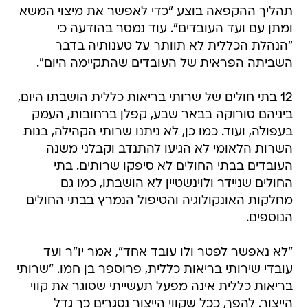
תהליך ההקפאה בוצע "כדי לאפשר את מיצוי המשא
ומתן עם ועד העובדים". עוד נמסר בהודעה כי
"הנהלת הכללית לא תוותר על טענותיה בדבר
השביתה הפראית של העובדים שהתקיימה היום".
12 בתי חולים של שרותי בריאות כללית הושבתו היום,
ביניהם סורוקה בבאר שבע, קפלן ברחובות, העמק
בעפולה, ועוד. כמו כן, לא ניתנו שרותי הקהילה, בנות
השרות הלאומי לא הגיעו להתנדב וקבלני משנה
העובדים בבתי החולים לא סיפקו שרותים. בתי
החולים שניידר ולוינשטיין לא הושבתו, כמו גם
מחלקות האונקולוגיה והטיפול הנמרץ בבתי החולים
הנוספים.
"לא נאפשר לפטר ולו עובד אחד", אמר יו"ר ועד
עובדי שירותי בריאות כללית, פרוספר בן חמו. "שרותי
בריאות כללית אינה מפעל תעשייתי שסוגר את קווי
הייצור. להפך, ככל שקווי הייצור נסגרים כך גדל