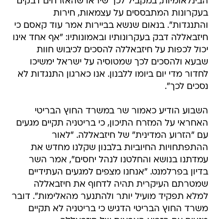
הבינלאומיות, במקביל לכך שיראו שהאזרחים דבקים
בעקרונות המתבססים על עצמאות, חירות
והתנגדות". בנאום שנשא בביירות אמר עוד קאסם כי
חיזבאללה דבק בעקרונותיו ובאמונותיו: "אף אחד אינו
יכול לכפות על חיזבאללה להסכים לכיבוש חוות
שבעא ולהסכים לכך שמטוסיה על ישראל ימשיכו
לחדור מדי יום ביומו ללבנון. אנו כארגון התנגדות לא
נסכים לכך".
השבוע הודיע כאמור שר במשרד החוץ הבריטי
האחראי על המזרח התיכון, כי בריטניה תקיים מגעים
עם "הזרוע המדינית" של חיזבאללה. "לאור
ההתפתחויות החיוביות בלבנון שקלנו מחדש את
עמדתנו בנושא והחלטנו לנהל יחסים", אמר השר
בדיון בפרלמנט. "אנחנו מצפים למגעים העתידיים
שמטרתם העיקרית תהיה לדחוף את חיזבאללה
למלא תפקיד מועיל יותר ולהתנער מהאלימות". דובר
משרד החוץ הבריטי הדגיש כי בריטניה לא תקיים