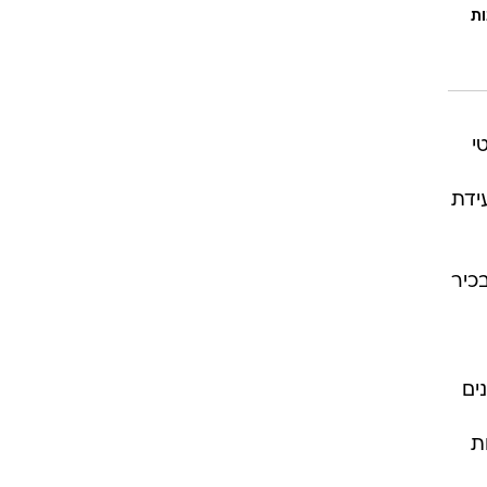
ות
י
ידת
כיר
ים
ת