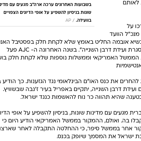
 לאותם
בשבועות האחרונים ערכה ארה"ב מגעים עם מדינ
שונות בניסיון להשפיע על אופי הדיונים הצפויים
/
בוועידה.
AP
ריקאי (AJC ) בירכו על
מנכ"ל הוועד
הנשיא אובמה החליט באומץ שלא לקחת חלק בפסטיבל האנט
ישראלי שצפוי להתרחש באפריל במסגרת ועידת דרבן השנייה". בשנה האחרונה ה- AJC פעל
 הממשל האמריקאי וממשלות נוספות שלא לקחת חלק בוע
נטישמיות
חרים את כנס האו"ם הבינלאומי נגד הגזענות. כך הודיע ב
עידת דרבן השנייה, יתקיים באפריל בעיר ז'נבה שבשוויץ.
טענה שהיא תהווה כר נוח להאשמות כנגד ישראל.
 מגעים עם מדינות שונות, בניסיון להשפיע על אופי הדיונ
בלו בה. ואולם, ההמקור בממשל האמריקאי הודיע היום כי
קור אחר בממשל סיפר, כי ההחלטה התקבלה לאחר שארצו
ת ישראל את המסמך שיופק בכנס.