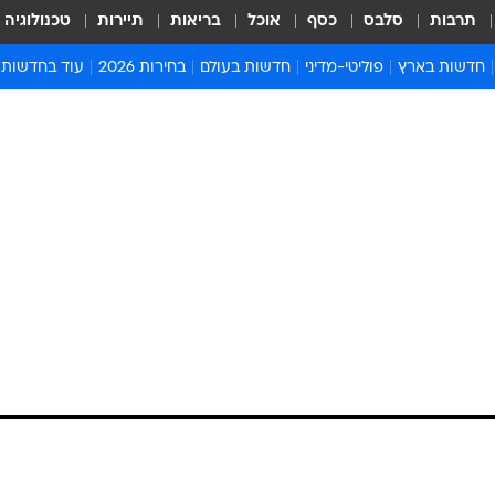
תרבות
סלבס
כסף
אוכל
בריאות
תיירות
טכנולוגיה
חדשות בארץ
פוליטי-מדיני
חדשות בעולם
בחירות 2026
עוד בחדשות
אירועים בארץ
פוליטיקה וממשל
המזרח התיכון
דעות ופרשנויו
חדשות פלילים ומשפט
יחסי חוץ
אירופה
סרי ושלזינגר
חינוך
אמריקה
פרויקטים מיוח
ישראלים בחו"ל
אסיה והפסיפיק
אסור לפספס
בריאות
אפריקה
מדע וסביבה
חברה ורווחה
הנחיות פיקוד 
ארכיון מדורים
זמני כניסת ש
לוח חופשות וח
לוח שנה
חדשות יהדות
חדשות המשפ