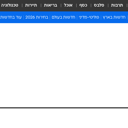
תרבות
סלבס
כסף
אוכל
בריאות
תיירות
טכנולוגיה
חדשות בארץ
פוליטי-מדיני
חדשות בעולם
בחירות 2026
עוד בחדשות
אירועים בארץ
פוליטיקה וממשל
המזרח התיכון
דעות ופרשנויו
חדשות פלילים ומשפט
יחסי חוץ
אירופה
סרי ושלזינגר
חינוך
אמריקה
פרויקטים מיוח
ישראלים בחו"ל
אסיה והפסיפיק
אסור לפספס
בריאות
אפריקה
מדע וסביבה
חברה ורווחה
הנחיות פיקוד 
ארכיון מדורים
זמני כניסת ש
לוח חופשות וח
לוח שנה
חדשות יהדות
חדשות המשפ