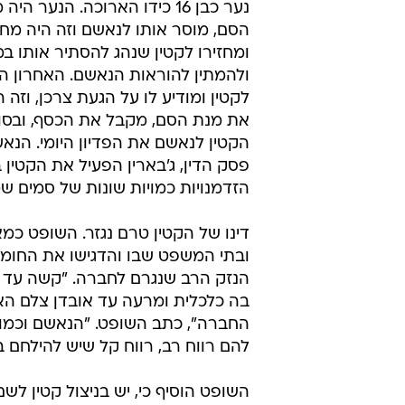
נער כבן 16 כידו הארוכה. הנער ה
הסם, מוסר אותו לנאשם וזה היה מח
ומחזירו לקטין שנהג להסתיר אותו ב
ולהמתין להוראות הנאשם. האחרון 
לקטין ומודיע לו על הגעת צרכן, וזה ה
את מנת הסם, מקבל את הכסף, ובסו
פסק הדין, ג'בארין הפעיל את הקטין
הזדמנויות כמויות שונות של סמים שמתקרב
דינו של הקטין טרם נגזר. השופט כמ
ובתי המשפט שבו והדגישו את החומר
הנזק הרב שנגרם לחברה. "קשה עד 
בה כלכלית ומרעה עד אובדן צלם ה
החברה", כתב השופט. "הנאשם וכמות
להם רווח רב, רווח קל שיש להילחם 
השופט הוסיף כי, יש בניצול קטין לש