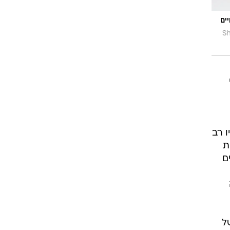
ים
Sh
פי
ו רב
ת
ם
ל