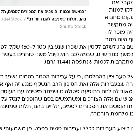
יה מקבל את
לקו למנות
"הנאשם וכמותו הופכים את המכורים לסמים, תלוי
מקום מחבוא
/
בהם, תלות שמניבה להם רווח רב"
utterStock,
היה מתקשר
ShutterStock
יה מוכר לו
ף היום מסר
הקטין לנאשם את הפדיון היומי. הנאשם נהג לשלם לקטין את שכרו שנע בין 100 ל-150 שקל. ל
 במשך כחודשיים, שבמהלכם הוא קיבל משני סוחרים בעשר
ות לכמות שנתפסה (11.44 גרם).
אל סעב ציין בהחלטתו, כי על עבירות הסחר בסמים נשפך די
ה שבעבירות אלה ואת הסיכון הרב הנשקף מנגע זה ואף א
מאוד להילחם בתופעה פסולה זו שמחד מיטיבה עם העוסקי
אנוש עם אלה הצורכים ומשתמשים בסם שהופכים לנטל על
ו הופכים את המכורים לסמים, תלויים בהם, תלות שמניבה
בו מלחמת חורמה".
ם ביצוע העבירות ככלל ועבירות סמים בפרט, פן משמעותי ש