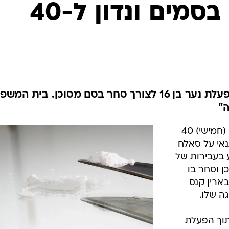
המייל האדום
סחר עם קטין בסמים ונדון ל-40
תושב אום אל פאחם הורשע בהפעלת נער בן 16 לצורך סחר בסם מסוכן. בית המ
"
בית המשפט המחוזי בחיפה גזר היום (חמישי) 40
נאי על סאלח
ורשע בעבירות של
 וסחר בו
בארין קנס
תוך הפעלת