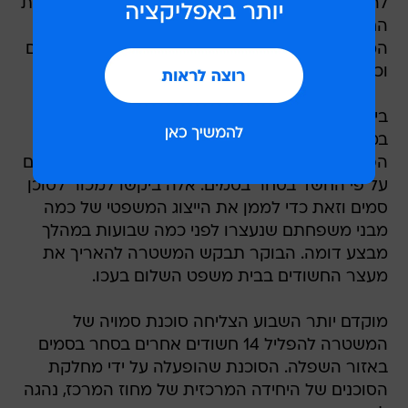
להפליל 19 מהם. המשטרה פועלת לאתר את ארבעת
החשודים שעדיין לא נתפסו. במהלך המבצע תפסה
המשטרה גם שלושה כלי רכב ששימשו את החשודים
וכן אקדח מאולתר.
בין העצורים גם שלושה שריצו עבודות שירות
במסגרת הקהילה בחצור הגלילית. הסוכן הסמוי
הפליל גם בני משפחה מהכפר דיר אל אסד העוסקים
על פי החשד בסחר בסמים. אלה ביקשו למכור לסוכן
סמים וזאת כדי לממן את הייצוג המשפטי של כמה
מבני משפחתם שנעצרו לפני כמה שבועות במהלך
מבצע דומה. הבוקר תבקש המשטרה להאריך את
מעצר החשודים בבית משפט השלום בעכו.
מוקדם יותר השבוע הצליחה סוכנת סמויה של
המשטרה להפליל 14 חשודים אחרים בסחר בסמים
באזור השפלה. הסוכנת שהופעלה על ידי מחלקת
הסוכנים של היחידה המרכזית של מחוז המרכז, נהגה