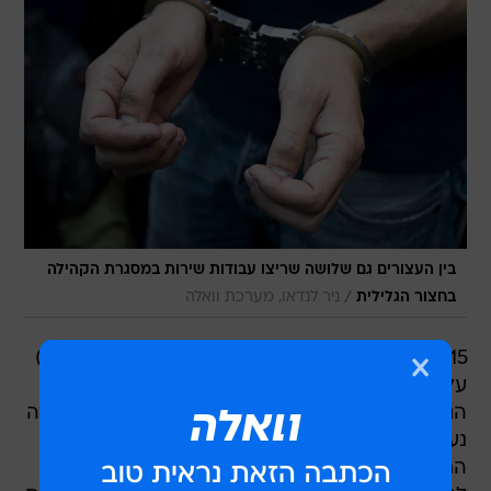
בין העצורים גם שלושה שריצו עבודות שירות במסגרת הקהילה
/
בחצור הגלילית
ניר לנדאו, מערכת וואלה
15 חשודים בסחר בסמים נעצרו לפנות בוקר (חמישי)
על ידי שוטרי משטרת מרחב הגליל באזור חצור
הגלילית, הכפר טובא-זנגריה וכרמיאל. מבצע הלכידה
נערך בתום פעילות של סוכן סמוי שרכש במהלך
החודשים האחרונים את הסמים מהחשודים והצליח