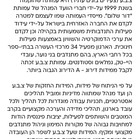
צ.ב.ע (צעירים בונים עתיד) היא עמותה שהוקמה
בשנת 1999 על-ידי חברי הוועד המנהל של עמותת
"דור שלום". מייסדי העמותה שמו לעצמם למטרה
לקדם את החברה האזרחית בישראל על-ידי עידוד
פעילות התנדבותית משמעותית בקהילה וכן לקדם
את ערכי הדמוקרטיה והשוויון באמצעות פעילות
חינוכית. הארגון מפעיל 34 מרכזי העשרה בבתי-ספר
בכל רחבי הארץ, בהם מתנדבים בני נוער, עובדי
היי-טק, גמלאים וסטודנטים. עמותת צ.ב.ע זכתה
לקבל ממידות דירוג - A הדירוג הגבוה ביותר.
על פי הניתוח של מידות, המידות החזקות של צ.ב.ע
הן ועד מנהל שמתווה מדיניות ומוביל תהליכים
אסטרטגיים, תכניות עבודה מוגדרות לכל תהליך ולכל
עובד בארגון, תהליכי מדידה והערכה מקצועיים בקרב
המוטבים והשותפים לפעילות, יציבות פיננסית הודות
למחויבות גבוהה של מקורות המימון וניהול מתנדבים
מקצועי ומקיף. המידות שעל צ.ב.ע לשפר הן העובדה