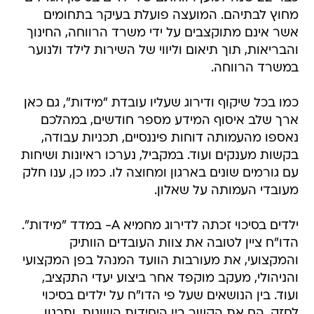
מחוץ לבתיהם. המועצה פועלת בעיקר בתחומים
אשר אינם מתוקצבים על ידי משרד הרווחה, החינוך
והבריאות, תוך תיאום וליווי של השירות לילד ולנוער
במשרד הרווחה.
כמו בכל שיקוף ודירוג שעליו עובדת "מידות", גם כאן
ארך שלב איסוף המידע מספר חודשים, במהלכם
נאספו מהעמותה דוחות פיננסיים, תכניות עבודה,
בקשות מענקים ועוד. במקביל, נערכו ראיונות ושיחות
עם גורמים שונים בארגון ומחוצה לו. כמו כן, ענו חלק
מעובדי העמותה על שאלון.
ילדים בסיכוי זכתה לדירוג מחמיא A- במדד "מידות".
הדו"ח ציין לטובה את צוות העובדים הוותיק
והמקצועי, את מעורבות הוועד המנהל בפן המקצועי
והניהולי, מעקב מוקפד אחר ביצוע יעדי התקציב,
ועוד. בין הנושאים שעל פי הדו"ח על ילדים בסיכוי
לחזק, הם את הקשר בין היחידות השונות, ותכנון