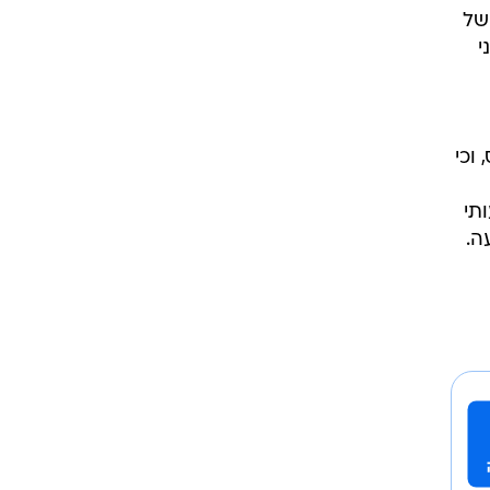
חוץ
של
י
וכי
תי
ה.