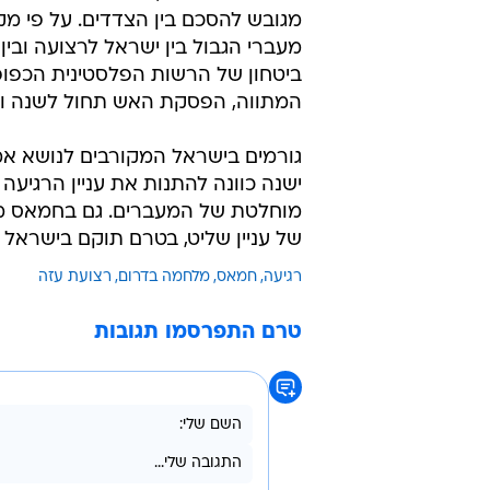
במסגרתן ימלאו הצדדים אחר הפסק
ויבססו אותה, ובשלב שני יגבשו הצד
כתוב שיוביל לרגיעה בת שנה לפחות.
המקורות, ההתערבות הטורקית סייע
לגבש את ההסכם.
חברי המטבחון המדיני ביטחוני - ר
ציפי לבני - התכנסו בשבת בערב לפ
במיל' עמוס גלעד, שחזר ביום שישי 
מגובש להסכם בין הצדדים. על פי מ
מעברי הגבול בין ישראל לרצועה ובין
ביטחון של הרשות הפלסטינית הכפופי
המתווה, הפסקת האש תחול לשנה וחצי עם אפש
גורמים בישראל המקורבים לנושא אמר
ישנה כוונה להתנות את עניין הרגי
מוחלטת של המעברים. גם בחמאס מעו
של עניין שליט, בטרם תוקם בישרא