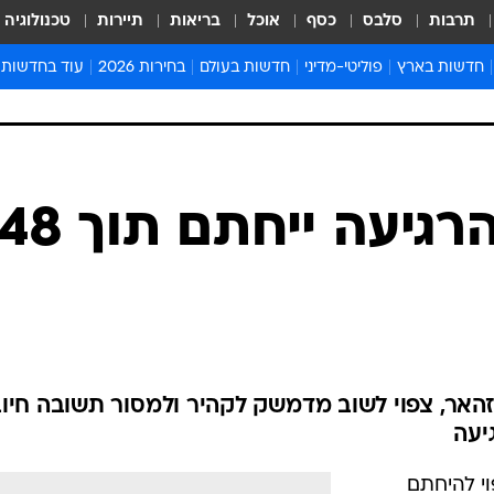
תרבות
סלבס
כסף
אוכל
בריאות
תיירות
טכנולוגיה
חדשות בארץ
פוליטי-מדיני
חדשות בעולם
בחירות 2026
עוד בחדשות
אירועים בארץ
פוליטיקה וממשל
המזרח התיכון
דעות ופרשנויו
חדשות פלילים ומשפט
יחסי חוץ
אירופה
סרי ושלזינגר
חינוך
אמריקה
פרויקטים מיוח
ישראלים בחו"ל
אסיה והפסיפיק
אסור לפספס
בריאות
אפריקה
מדע וסביבה
חברה ורווחה
הנחיות פיקוד 
ארכיון מדורים
זמני כניסת ש
לוח חופשות וח
לוח שנה
חדשות יהדות
דיווח: הסכם הרגיעה ייחתם תוך 8
חדשות המשפ