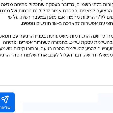
ת האש
עדכן בשבת את חברי המטבחון המדיני.
דים הסכם
/
גלעד
מערכת וואלה, צילום מסך
 לטענת
ה למצרים
אש הממשלה אהוד אולמרט, שר הביטחון אהוד ברק ושרת ה
גישה עם ראש המטה המדיני-ביטחוני במשרד הביטחון אלוף
משיחותיו עם ראשי המודיעין המצרי בקהיר כשברשותו מתווה
קורות בלתי רשמיים, מדובר בעסקה שתכלול פתיחה מלאה 
 הרצועה למצרים. ההסכם אמור לכלול גם נוכחות של מנגנונ
ם ליו"ר הרשות מחמוד אבו מאזן במעבר רפיח. על פי
רות להארכה ב-18 חודשים נוספים.
ו כי ישנה התקדמות משמעותית בעניין הרגיעה עם חמאס, 
עה בהשלמת עסקת שליט, בתמורה לשחרור אסירים ופתיחה
ניינים להגיע להשלמת הסכם רגיעה, ובתוכו קידום משמעו
ל ממשלה חדשה, דבר העלול לעכב את השלמת הסדר הרגיע