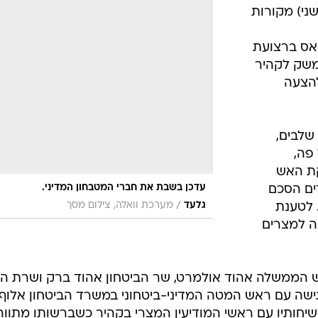
המייל האדום
-זהאר, צפוי לשוב מדמשק לקהיר ולמסור תשובה חיו
יעה
י להיחתם
(שני) מקורות
מאס ברצועת
משק לקהיר
להצעה
שלבים,
פה,