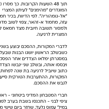
שעות
ניר יהב, כתבנו לענייני ערבים
9.2.2009 / 6:26
עיתון מצרי מדווח, כי מחמוד א
מצד חמאס להצעה המצרית לרג
הסכם הרגיעה בין ישראל לחמאס צפו
תוך 48 השעות הקרובות. כך מסרו 
המוגדרים "מהימנים" לעיתון המצרי
"אל-גומהוריה". לפי הדיווח, בכיר ח
עזה, מחמוד א-זהאר, צפוי לשוב מד
ולמסור תשובה חיובית מצד חמאס 
המצרית לרגיעה.
לדברי המקורות, ההסכם יבוצע בשני 
כשבשלב הראשון יושגו הבנות שבעל 