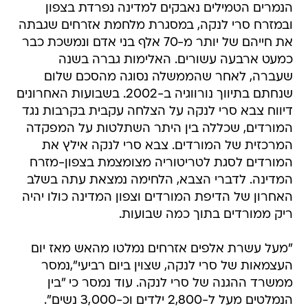
הנמרים הטמילים נאבקים למדינה נפרדת בצפון
ובמזרח סרי לנקה, במסגרת מלחמת אזרחים שגבתה
את חייהם של יותר מ-70 אלף בני אדם ונמשכת כבר
כמעט ארבעה עשורים. האלימות גברה בשנה
שעברה, לאחר שהממשלה נסוגה מהסכם שלום
שנחתם בתיווך נורווגיה ב-2002. בשבועות האחרונים
דיווח צבא סרי לנקה על הצלחה עקבית בקרבות נגד
המורדים, שכללה בין היתר השתלטות על המפקדה
המרכזית של המורדים. צבא סרי לנקה אילץ את
המורדים לסגת לטריטוריה מצומצמת בצפון-מזרח
המדינה. לדברי הצבא, הלחימה נמצאת עתה בשלב
האחרון של הדיפת המורדים וצפון המדינה כולו יהיה
ריק ממורדים בתוך כמה שבועות.
"מעל עשרת אלפים אזרחים נמלטו מהאש מאז יום
העצמאות של סרי לנקה, שצוין ביום רביעי",נמסר
ממשרד ההגנה של סרי לנקה. עוד נמסר כי "בין
הנמלטים מעל ל-2,800 ילדים וכ-3,000 נשים".