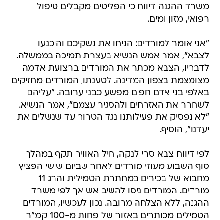
משרד ההגנה דיווח כי הפליטים מקבלים טיפול
רפואי, מזון ומים.
"אני אומר למורדים: הניחו את נשקיכם והיכנעו
לצבא", אמר אמש הנשיא בעצרת תמיכה בממשלה.
לדבריו, הצבא מכתר את המורדים ברצועת אדמה
מצומצמת בצפון המדינה. לטענתו, המורדים מחזיקים
באלפי בני אדם חפים מפשע כבני ערובה. "עליהם
לשחרר את האזרחים ולהסגיר עצמם", אמר הנשיא.
"לא נפסיק את פעילותנו נגד הטרור עד שנשלים את
יעדנו", הוסיף.
לפי דיווח צבא סרי לנקה, חיל האוויר תקף במהלך
סוף השבוע מעוזי מורדים לאחר שביום שישי הפציץ
מחבוא של בכירים במחתרת הטמילית והרג 11
מורדים. המורדים ניסו להשיב אש אך לפי משרד
ההגנה, ללא הצלחה מרובה. נכון לעכשיו, המורדים
הטמילים מכותרים באזור של פחות מ-100 קמ"ר