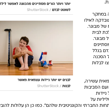
ת.
יותר ויותר הורים מסתייגים מהכוונה לאפשר לילד
/
לשוטט לבדם
ShutterStock
תה במחקר
שבדקה לאילו
של מבוגר.
כת לבית
 מבוגר.
סתייגים
דם בגלל
 הסכנה
ו לבלות
לבנים יש יותר ניידות עצמאית מאשר
מאית עשירה,
/
לבנות
ShutterStock
ועם הסביבות
ניידות
יליות על
ת החברתי והקוגניטיבית שלהם". כמו כן הן עלולות להובי