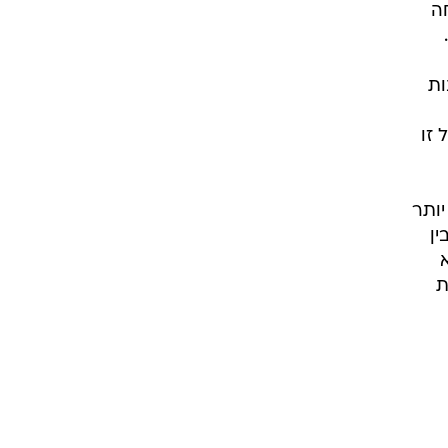
ה
ם על 1,307 בנים ובנות
 זו
יותר
ין
ת