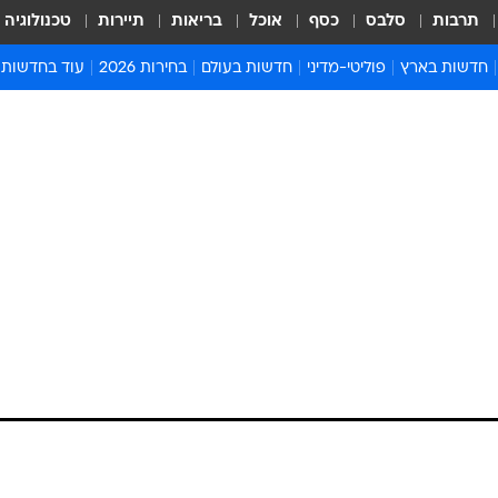
תרבות
סלבס
כסף
אוכל
בריאות
תיירות
טכנולוגיה
חדשות בארץ
פוליטי-מדיני
חדשות בעולם
בחירות 2026
עוד בחדשות
אירועים בארץ
פוליטיקה וממשל
המזרח התיכון
דעות ופרשנויו
חדשות פלילים ומשפט
יחסי חוץ
אירופה
סרי ושלזינגר
חינוך
אמריקה
פרויקטים מיוח
ישראלים בחו"ל
אסיה והפסיפיק
אסור לפספס
בריאות
אפריקה
מדע וסביבה
חברה ורווחה
הנחיות פיקוד 
ארכיון מדורים
זמני כניסת ש
לוח חופשות וח
לוח שנה
חדשות יהדות
חדשות המשפ